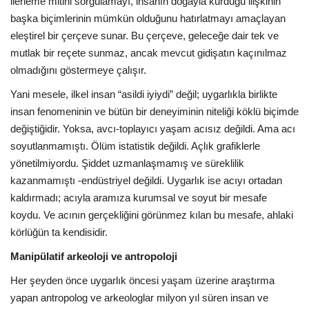
ilerleme mitini sorgulamayı, insanın doğayla kurduğu ilişkinin
başka biçimlerinin mümkün olduğunu hatırlatmayı amaçlayan
eleştirel bir çerçeve sunar. Bu çerçeve, geleceğe dair tek ve
mutlak bir reçete sunmaz, ancak mevcut gidişatın kaçınılmaz
olmadığını göstermeye çalışır.
Yani mesele, ilkel insan “asildi iyiydi” değil; uygarlıkla birlikte
insan fenomeninin ve bütün bir deneyiminin niteliği köklü biçimde
değiştiğidir. Yoksa, avcı-toplayıcı yaşam acısız değildi. Ama acı
soyutlanmamıştı. Ölüm istatistik değildi. Açlık grafiklerle
yönetilmiyordu. Şiddet uzmanlaşmamış ve süreklilik
kazanmamıştı -endüstriyel değildi. Uygarlık ise acıyı ortadan
kaldırmadı; acıyla aramıza kurumsal ve soyut bir mesafe
koydu. Ve acının gerçekliğini görünmez kılan bu mesafe, ahlaki
körlüğün ta kendisidir.
Manipülatif arkeoloji ve antropoloji
Her şeyden önce uygarlık öncesi yaşam üzerine araştırma
yapan antropolog ve arkeologlar milyon yıl süren insan ve