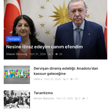
Tartışma
Nesine itiraz edeyim canım efendim
Dilaver Demirağ
Tem 31, 2026
0
26
Dervişan direniş estetiği: Anadolu'dan
kaosun geleceğine
rafet a
Tem 25, 2026
0
101
Tarantizmo
Kerem Batumlu
Tem 19, 2026
0
7