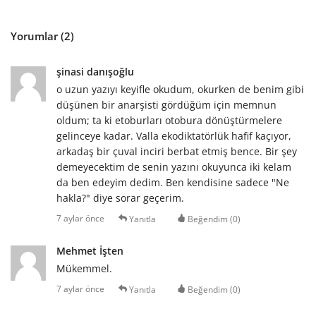
Yorumlar (2)
şinasi danışoğlu
o uzun yazıyı keyifle okudum, okurken de benim gibi
düşünen bir anarşisti gördüğüm için memnun
oldum; ta ki etoburları otobura dönüştürmelere
gelinceye kadar. Valla ekodiktatörlük hafif kaçıyor,
arkadaş bir çuval inciri berbat etmiş bence. Bir şey
demeyecektim de senin yazını okuyunca iki kelam
da ben edeyim dedim. Ben kendisine sadece "Ne
hakla?" diye sorar geçerim.
7 aylar önce
Yanıtla
Beğendim (
0
)
Mehmet İşten
Mükemmel.
7 aylar önce
Yanıtla
Beğendim (
0
)