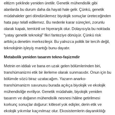
elitizm şeklinde yeniden üretilir. Genetik mühendislik gibi
alanlarda bu durum daha da hayati hale gelir. Çünkü, genetik
müdahaleler geri döndürülemez biyolojik sonuçlar üreteceğinden
hata payı telafi edilemez. Bu nedenle karar süreçleri, zorunlu
olarak kapalı, temkinli ve hiyerarşik olur. Dolayısıyla bu noktada
“yatay genetik teknoloji” fikri fanteziye dönüşür. Çünkü risk
arttıkça denetim merkezileşir. Bu yalnızca politik bir tercih değil,
teknolojinin işleyiş mantığı bunu dayatır.
Metabolik yeniden tasarım tekno-faşizmdir
Metnin en iddialı ve bana en uzak gelen bölümlerinden biri,
transhümanizmi etik bir ilerleme olarak sunmasıdır. Onun için bu
bölümde sözü biraz uzatacağım. Yazarın anarko-
transhümanizm savunusu burada açıkça biyolojik ve ekolojik
mühendisliğe evriliyor. Genetik müdahale, biyolojik yeniden
tasarım ve doğanın mühendislik nesnesi hâline getirilmesi
korkunç sonuçlar doğurur: kitlesel yok edişler, derin etik ve
ekolojik yıkımlar kaçınılmaz olur. Ekosistemlerin dayanıklılığı