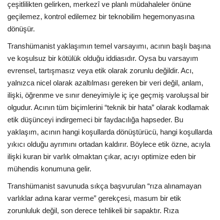
çeşitlilikten gelirken, merkezî ve planlı müdahaleler önüne
geçilemez, kontrol edilemez bir teknobilim hegemonyasına
dönüşür.
Transhümanist yaklaşımın temel varsayımı, acının başlı başına
ve koşulsuz bir kötülük olduğu iddiasıdır. Oysa bu varsayım
evrensel, tartışmasız veya etik olarak zorunlu değildir. Acı,
yalnızca nicel olarak azaltılması gereken bir veri değil, anlam,
ilişki, öğrenme ve sınır deneyimiyle iç içe geçmiş varoluşsal bir
olgudur. Acının tüm biçimlerini “teknik bir hata” olarak kodlamak
etik düşünceyi indirgemeci bir faydacılığa hapseder. Bu
yaklaşım, acının hangi koşullarda dönüştürücü, hangi koşullarda
yıkıcı olduğu ayrımını ortadan kaldırır. Böylece etik özne, acıyla
ilişki kuran bir varlık olmaktan çıkar, acıyı optimize eden bir
mühendis konumuna gelir.
Transhümanist savunuda sıkça başvurulan “rıza alınamayan
varlıklar adına karar verme” gerekçesi, masum bir etik
zorunluluk değil, son derece tehlikeli bir sapaktır. Rıza