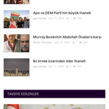
Apo ve DEM Parti’nin büyük ihaneti
gazi bertal
Oca 19, 2026
1
338
Murray Bookchin Abdullah Öcalan’a karşı
Besim Erarslan
Şub 27, 2026
1
244
İki örnek üzerinden lider ihaneti
gazi bertal
Haz 17, 2026
0
187
TAVSIYE EDILENLER