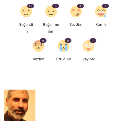
12
0
1
0
Beğendi
Beğenme
Sevdim
Komik
m
dim
0
0
1
Kızdım
Üzüldüm
Vay be!