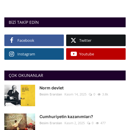
BIZI TAKIP EDIN
Facebook
Twitter
Instagram
Youtube
ÇOK OKUNANLAR
Norm devlet
Besim Erarslan
Kasım 14, 2025
0
3.8k
Cumhuriyetin kazanımları?
Besim Erarslan
Kasım 2, 2025
0
477