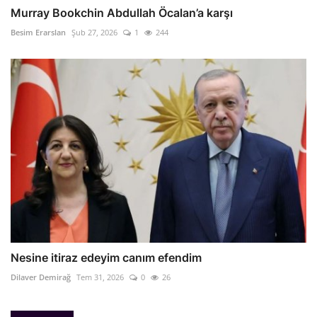
Murray Bookchin Abdullah Öcalan’a karşı
Besim Erarslan
Şub 27, 2026
1
244
Nesine itiraz edeyim canım efendim
Dilaver Demirağ
Tem 31, 2026
0
26