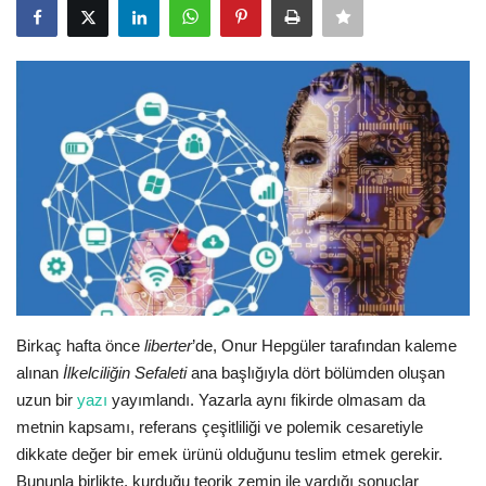
Kültür/Sanat
Lgbtq+
Vegan
Tarih
Anti-militarizm
Video
Birkaç hafta önce
liberter
’de, Onur Hepgüler tarafından kaleme
Galeri
alınan
İlkelciliğin Sefaleti
ana başlığıyla dört bölümden oluşan
uzun bir
yazı
yayımlandı. Yazarla aynı fikirde olmasam da
Dosya
metnin kapsamı, referans çeşitliliği ve polemik cesaretiyle
dikkate değer bir emek ürünü olduğunu teslim etmek gerekir.
Arşiv
Bununla birlikte, kurduğu teorik zemin ile vardığı sonuçlar