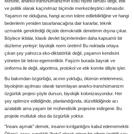
Mesele, anarko-transhümanizmin kötü niyetli olması değil, etik
ve politik olarak kaçınılmaz biçimde merkezileştirici olmasıdır.
Yaşamın ne olduğuna, hangi acının tolere edilebilirliğine ve hangi
bedenlerin yeniden tasarlanacağına dair kararlar, teknik
uzmanlık gerektirdiği ölçüde demokratik denetimin dışına çıkar.
Böylece iktidar, klasik devlet biçimlerinden daha kapsamlı bir
düzleme yerleşir: biyolojik norm üretimi! Bu noktada ortaya
çıkan şey yalnızca eko-diktatörlük değil, yaşamın kendisini
yöneten bir tekno-egemenliktir. Faşizm burada bayrak ve
üniforma ile değil, algoritma, protokol ve etik komite diliyle işler.
Bu bakımdan özgürlüğü, acının yokluğu, ölümün ertelenmesi,
biyolojinin aşılması olarak tanımlayan anarko-transhümanizm
özgürlük projesi şöyle dursun, biyolojik kolonizasyondur. Her
şey optimize edildiğinde, planlandığında, düzeltildiğinde acı
azalabilir ama yaşam bir mühendislik projesine indirgenir. Bu
projede mutluluk olsa da özgürlük yoktur.
“İnsanı aşmak” demek, insanın kırılganlığını kabul edememektir.
Ölümü, acıyı, sınırlılığı “hata” olarak gören bir zihnin ürettiği şey