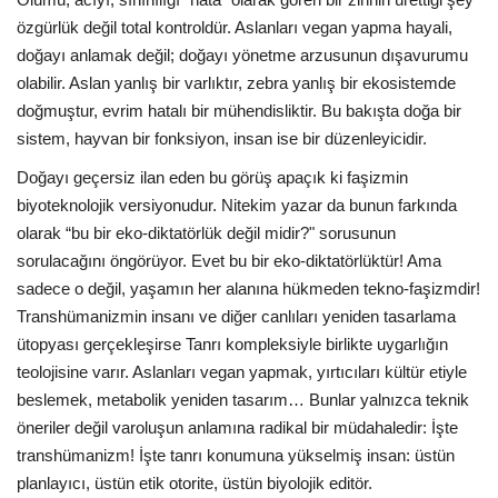
özgürlük değil total kontroldür. Aslanları vegan yapma hayali,
doğayı anlamak değil; doğayı yönetme arzusunun dışavurumu
olabilir. Aslan yanlış bir varlıktır, zebra yanlış bir ekosistemde
doğmuştur, evrim hatalı bir mühendisliktir. Bu bakışta doğa bir
sistem, hayvan bir fonksiyon, insan ise bir düzenleyicidir.
Doğayı geçersiz ilan eden bu görüş apaçık ki faşizmin
biyoteknolojik versiyonudur. Nitekim yazar da bunun farkında
olarak “bu bir eko-diktatörlük değil midir?" sorusunun
sorulacağını öngörüyor. Evet bu bir eko-diktatörlüktür! Ama
sadece o değil, yaşamın her alanına hükmeden tekno-faşizmdir!
Transhümanizmin insanı ve diğer canlıları yeniden tasarlama
ütopyası gerçekleşirse Tanrı kompleksiyle birlikte uygarlığın
teolojisine varır. Aslanları vegan yapmak, yırtıcıları kültür etiyle
beslemek, metabolik yeniden tasarım… Bunlar yalnızca teknik
öneriler değil varoluşun anlamına radikal bir müdahaledir: İşte
transhümanizm! İşte tanrı konumuna yükselmiş insan: üstün
planlayıcı, üstün etik otorite, üstün biyolojik editör.