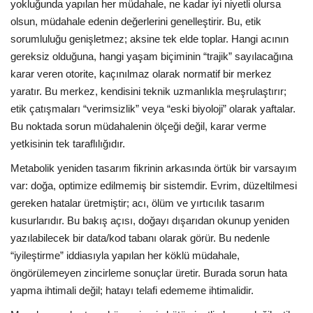
yokluğunda yapılan her müdahale, ne kadar iyi niyetli olursa
olsun, müdahale edenin değerlerini genelleştirir. Bu, etik
sorumluluğu genişletmez; aksine tek elde toplar. Hangi acının
gereksiz olduğuna, hangi yaşam biçiminin “trajik” sayılacağına
karar veren otorite, kaçınılmaz olarak normatif bir merkez
yaratır. Bu merkez, kendisini teknik uzmanlıkla meşrulaştırır;
etik çatışmaları “verimsizlik” veya “eski biyoloji” olarak yaftalar.
Bu noktada sorun müdahalenin ölçeği değil, karar verme
yetkisinin tek taraflılığıdır.
Metabolik yeniden tasarım fikrinin arkasında örtük bir varsayım
var: doğa, optimize edilmemiş bir sistemdir. Evrim, düzeltilmesi
gereken hatalar üretmiştir; acı, ölüm ve yırtıcılık tasarım
kusurlarıdır. Bu bakış açısı, doğayı dışarıdan okunup yeniden
yazılabilecek bir data/kod tabanı olarak görür. Bu nedenle
“iyileştirme” iddiasıyla yapılan her köklü müdahale,
öngörülemeyen zincirleme sonuçlar üretir. Burada sorun hata
yapma ihtimali değil; hatayı telafi edememe ihtimalidir.