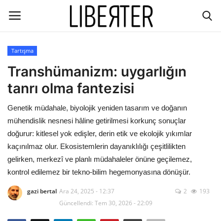
Tartışma
Giriş
Kayıt
Transhümanizm: uygarlığın
tanrı olma fantezisi
İletişim
Genetik müdahale, biyolojik yeniden tasarım ve doğanın
Gündem
mühendislik nesnesi hâline getirilmesi korkunç sonuçlar
doğurur: kitlesel yok edişler, derin etik ve ekolojik yıkımlar
Dünya/hali
kaçınılmaz olur. Ekosistemlerin dayanıklılığı çeşitlilikten
gelirken, merkezî ve planlı müdahaleler önüne geçilemez,
Ekoloji
kontrol edilemez bir tekno-bilim hegemonyasına dönüşür.
Düşünce
gazi bertal
Ara 24, 2025 - 12:37
2
193
Güncellendi: Tem 30, 2026 - 22:09
Ekonomi