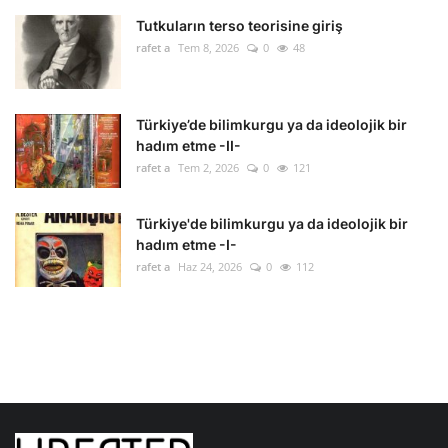
Tutkuların terso teorisine giriş
rafet a
Tem 8, 2026
0
48
Türkiye’de bilimkurgu ya da ideolojik bir
hadım etme -II-
rafet a
Tem 2, 2026
0
121
Türkiye'de bilimkurgu ya da ideolojik bir
hadım etme -I-
rafet a
Haz 24, 2026
0
112