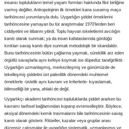
insansı toplulukların temel yaşam formları hakkında fikir birliğine
varmış değiller. Antropolojinin ilk örnekleri kana susamış maço
tarihöncesi yorumlarıyla dolu. Uygarlığın şiddet örneklerini
tarihöncesine yamayan bu tür araştırmalar 1970’lerden beri
ciddiyetini ve itibarını yitirdi. Toplu hayvan iskeletlerini avcılığın
kanıtı olarak sunmak; ya da insan kafataslarında gördüğü
kırıkları savaş kanıtı diye sunmak metodolojik bir skandaldır.
Bunu tarihöncesinin bütün çağlarına yaymak, süreklilik arz eden
örgütlü savaşlarla aynı kefeye koymak ise düpedüz tarafgirliktir.
Uygarlığın uzmanlaşmış, merkezileşmiş ve günümüzde de
tekelleşmiş şiddetini üst paleolitik dönemdeki muhtemel
örneklerle -üstelik aynı kavram ve kriterlerle- kıyaslamak,
bilimselliği bir yana, ahlaki de değil.
Uygarlıkçı akademi tarihöncesi topluluklarda şiddet ararken bu
kavramı tarihsel bağlamından koparıp evrenselleştirir. Böylece,
aksiyal dönemdeki kemik travmalarını bile tarihöncesinin savaş
kanıtı olarak gösterir. Ritüeller, kazalar veya gruplar arası
düzensiz çatışmalar ile uygarlığın sistematik, uzmanlaşmış ve