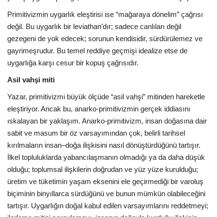
Primitivizmin uygarlık eleştirisi ise “mağaraya dönelim” çağrısı
değil. Bu uygarlık bir leviathan’dır; sadece canlıları değil
gezegeni de yok edecek; sorunun kendisidir, sürdürülemez ve
gayrimeşrudur. Bu temel reddiye geçmişi idealize etse de
uygarlığa karşı cesur bir kopuş çağrısıdır.
Asil vahşi miti
Yazar, primitivizmi büyük ölçüde “asil vahşi” mitinden hareketle
eleştiriyor. Ancak bu, anarko-primitivizmin gerçek iddiasını
ıskalayan bir yaklaşım. Anarko-primitivizm, insan doğasına dair
sabit ve masum bir öz varsayımından çok, belirli tarihsel
kırılmaların insan–doğa ilişkisini nasıl dönüştürdüğünü tartışır.
İlkel topluluklarda yabancılaşmanın olmadığı ya da daha düşük
olduğu; toplumsal ilişkilerin doğrudan ve yüz yüze kurulduğu;
üretim ve tüketimin yaşam eksenini ele geçirmediği bir varoluş
biçiminin binyıllarca sürdüğünü ve bunun mümkün olabileceğini
tartışır. Uygarlığın doğal kabul edilen varsayımlarını reddetmeyi;