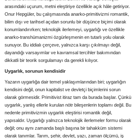
arasındaki uçurum, metni eleştiriye özellikle açık hâle getiriyor.
Dil
Onur Hepgüler, bu çalışmasında anarko-primitivizmi romantik,
bilim dışı ve tarihsel açıdan sorunlu bir düşünce biçimi olarak
English
Turkish
konumlandırırken; teknolojik ilerlemeyi, uygarlığı ve özellikle
anarko-transhümanizmi özgürleşmenin en tutarlı yolu olarak
sunuyor. Bu iddialı çerçeve, yalnızca karşı çıkılmayı değil,
dayandığı varsayımlar ve kavramsal tercihler bakımından
dikkatli bir teorik sorgulamayı da gerekli kılıyor.
Uygarlık, sorunun kendisidir
Yazarın uygarlığa dair temel yaklaşımlarından biri; uygarlığın
kendisini değil, onun kapitalist ve devletçi biçimlerini sorun
olarak görmesidir. Primitivist itiraz tam da burada başlar. Çünkü
uygarlık, yanlış ellerle kurulan nötr bileşenlerin toplamı değil. Bu
nedenle primitivizmin uygarlık eleştirisi romantik değil,
yapısaldır. Uygarlığı yalnızca teknolojik ilerlemeler formu olarak
değil; onu aynı zamanda başlı başına bir tahakküm sistemi
olarak tanımlar. Tarım, şehir, devlet, yazı, zaman ölçümü, iş