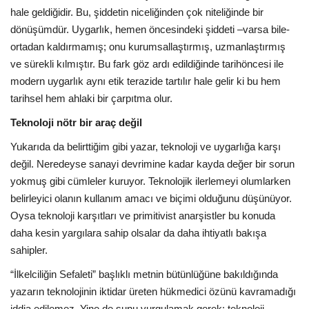
hale geldiğidir. Bu, şiddetin niceliğinden çok niteliğinde bir
dönüşümdür. Uygarlık, hemen öncesindeki şiddeti –varsa bile-
ortadan kaldırmamış; onu kurumsallaştırmış, uzmanlaştırmış
ve sürekli kılmıştır. Bu fark göz ardı edildiğinde tarihöncesi ile
modern uygarlık aynı etik terazide tartılır hale gelir ki bu hem
tarihsel hem ahlaki bir çarpıtma olur.
Teknoloji nötr bir araç değil
Yukarıda da belirttiğim gibi yazar, teknoloji ve uygarlığa karşı
değil. Neredeyse sanayi devrimine kadar kayda değer bir sorun
yokmuş gibi cümleler kuruyor. Teknolojik ilerlemeyi olumlarken
belirleyici olanın kullanım amacı ve biçimi olduğunu düşünüyor.
Oysa teknoloji karşıtları ve primitivist anarşistler bu konuda
daha kesin yargılara sahip olsalar da daha ihtiyatlı bakışa
sahipler.
“İlkelciliğin Sefaleti” başlıklı metnin bütünlüğüne bakıldığında
yazarın teknolojinin iktidar üreten hükmedici özünü kavramadığı
iddia edilemez. Yine de şunu vurgulamak gerek: teknoloji