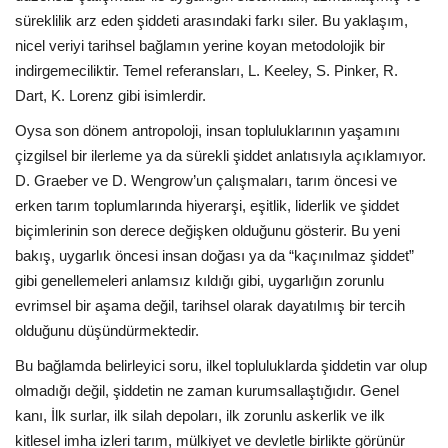
süreklilik arz eden şiddeti arasındaki farkı siler. Bu yaklaşım,
nicel veriyi tarihsel bağlamın yerine koyan metodolojik bir
indirgemeciliktir. Temel referansları, L. Keeley, S. Pinker, R.
Dart, K. Lorenz gibi isimlerdir.
Oysa son dönem antropoloji, insan topluluklarının yaşamını
çizgilsel bir ilerleme ya da sürekli şiddet anlatısıyla açıklamıyor.
D. Graeber ve D. Wengrow’un çalışmaları, tarım öncesi ve
erken tarım toplumlarında hiyerarşi, eşitlik, liderlik ve şiddet
biçimlerinin son derece değişken olduğunu gösterir. Bu yeni
bakış, uygarlık öncesi insan doğası ya da “kaçınılmaz şiddet”
gibi genellemeleri anlamsız kıldığı gibi, uygarlığın zorunlu
evrimsel bir aşama değil, tarihsel olarak dayatılmış bir tercih
olduğunu düşündürmektedir.
Bu bağlamda belirleyici soru, ilkel topluluklarda şiddetin var olup
olmadığı değil, şiddetin ne zaman kurumsallaştığıdır. Genel
kanı, İlk surlar, ilk silah depoları, ilk zorunlu askerlik ve ilk
kitlesel imha izleri tarım, mülkiyet ve devletle birlikte görünür