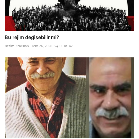
Bu rejim değişebilir mi?
Besim Erarslan
Tem 26, 2026
0
42