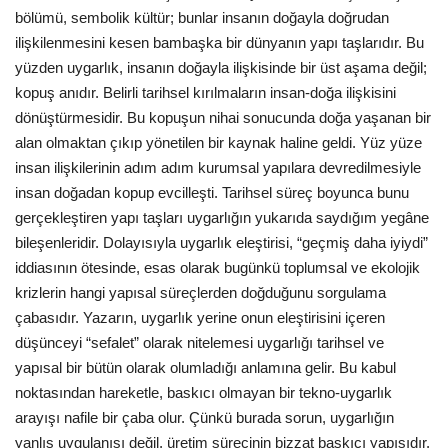
bölümü, sembolik kültür; bunlar insanın doğayla doğrudan
ilişkilenmesini kesen bambaşka bir dünyanın yapı taşlarıdır. Bu
yüzden uygarlık, insanın doğayla ilişkisinde bir üst aşama değil;
kopuş anıdır. B
elirli tarihsel kırılmaların insan-doğa ilişkisini
dönüştürmesidir
. Bu kopuşun nihai sonucunda doğa yaşanan bir
alan olmaktan çıkıp yönetilen bir kaynak haline geldi. Yüz yüze
insan ilişkilerinin adım adım kurumsal yapılara devredilmesiyle
insan doğadan kopup evcilleşti. Tarihsel süreç boyunca bunu
gerçekleştiren yapı taşları uygarlığın yukarıda saydığım yegâne
bileşenleridir. Dolayısıyla uygarlık eleştirisi, “geçmiş daha iyiydi”
iddiasının ötesinde, esas olarak
bugünkü toplumsal ve ekolojik
krizlerin hangi yapısal süreçlerden doğduğunu
sorgulama
çabasıdır. Yazarın, uygarlık yerine onun eleştirisini içeren
düşünceyi “sefalet” olarak nitelemesi uygarlığı tarihsel ve
yapısal bir bütün olarak olumladığı anlamına gelir. Bu kabul
noktasından hareketle, baskıcı olmayan bir tekno-uygarlık
arayışı nafile bir çaba olur. Çünkü burada sorun, uygarlığın
yanlış uygulanışı değil, üretim sürecinin bizzat baskıcı yapısıdır.