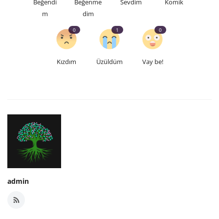
Beğendi
Beğenme
Sevdim
Komik
m
dim
0
1
0
Kızdım
Üzüldüm
Vay be!
admin