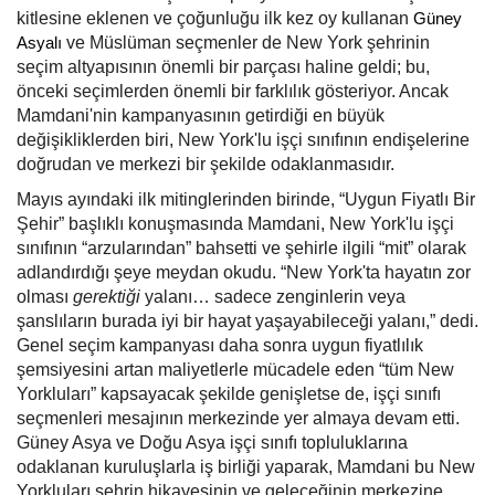
kitlesine eklenen ve çoğunluğu ilk kez oy
kullanan
Güney
Asyalı
ve Müslüman seçmenler de New York şehrinin
seçim altyapısının önemli bir parçası haline geldi; bu,
önceki seçimlerden önemli bir farklılık gösteriyor. Ancak
Mamdani'nin kampanyasının getirdiği en büyük
değişikliklerden biri, New York'lu işçi sınıfının endişelerine
doğrudan ve merkezi bir şekilde odaklanmasıdır.
Mayıs ayındaki ilk mitinglerinden birinde, “Uygun Fiyatlı Bir
Şehir” başlıklı konuşmasında Mamdani, New York'lu işçi
sınıfının “arzularından” bahsetti ve şehirle ilgili “mit” olarak
adlandırdığı şeye meydan okudu. “New York'ta hayatın zor
olması
gerektiği
yalanı… sadece zenginlerin veya
şanslıların burada iyi bir hayat yaşayabileceği yalanı,” dedi.
Genel seçim kampanyası daha sonra uygun fiyatlılık
şemsiyesini artan maliyetlerle mücadele eden “tüm New
Yorkluları” kapsayacak şekilde genişletse de, işçi sınıfı
seçmenleri mesajının merkezinde yer almaya devam etti.
Güney Asya ve Doğu Asya işçi sınıfı topluluklarına
odaklanan kuruluşlarla iş birliği yaparak, Mamdani bu New
Yorkluları şehrin hikayesinin ve geleceğinin merkezine