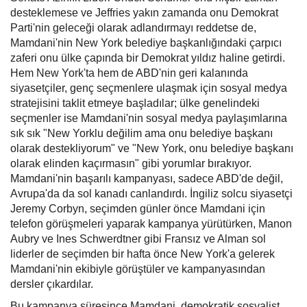
desteklemese ve Jeffries yakın zamanda onu Demokrat
Parti'nin geleceği olarak adlandırmayı reddetse de,
Mamdani'nin New York belediye başkanlığındaki çarpıcı
zaferi onu ülke çapında bir Demokrat yıldız haline getirdi.
Hem New York'ta hem de ABD'nin geri kalanında
siyasetçiler, genç seçmenlere ulaşmak için sosyal medya
stratejisini taklit etmeye başladılar; ülke genelindeki
seçmenler ise Mamdani'nin sosyal medya paylaşımlarına
sık sık "New Yorklu değilim ama onu belediye başkanı
olarak destekliyorum" ve "New York, onu belediye başkanı
olarak elinden kaçırmasın" gibi yorumlar bırakıyor.
Mamdani'nin başarılı kampanyası, sadece ABD'de değil,
Avrupa'da da sol kanadı canlandırdı. İngiliz solcu siyasetçi
Jeremy Corbyn, seçimden günler önce Mamdani için
telefon görüşmeleri yaparak kampanya yürütürken, Manon
Aubry ve Ines Schwerdtner gibi Fransız ve Alman sol
liderler de seçimden bir hafta önce New York'a gelerek
Mamdani'nin ekibiyle görüştüler ve kampanyasından
dersler çıkardılar.
Bu kampanya süresince Mamdani, demokratik sosyalist