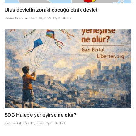
Ulus devletin zoraki çocuğu etnik devlet
Besim Erarslan
Tem 28, 2025
0
65
SDG Halep’e yerleşirse ne olur?
gazi bertal
Oca 11, 2026
0
173