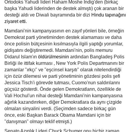
Ortodoks Yahudi lideri Haham Moshe Indig'den (birkaç
başka Yahudi liderinden de destek almıştı) çok aranan bir
desteği aldı ve Diwali bayramında bir dizi
Hindu tapınağını
ziyaret etti.
Mamdani'nin kampanyasının en zayıf yönleri bile, örneğin
Demokrat parti yönetiminden destek alamaması ve daha
önce polisin bütçesinin kısılmasıyla ilgili yaptığı yorumlar,
gidişatını değiştiremedi. Mamdani'nin, polis memuru
Didarul Islam'ın
öldürülmesinin
ardından Bangladeş Polis
Birliği ile ittifak kurması , New York Polis Departmanını bir
zamanlar "ırkçı" ve "eşcinsel karşıtı" olarak nitelendirdiği
için özür dilemesi ve parti yönetiminin gözdesi polis şefi
Jessica Tisch'i görevde tutması, Cuomo'nun saldırılarını
güçsüz gösterdi. Önde gelen Demokratların, özellikle de
Vali Hochul'un nihai desteği Mamdani'nin kampanyasına
ağırlık kazandırırken, diğer Demokratlara da aynı çizgide
olmaları sinyalini verdi. (Seçimden sadece birkaç gün
önce, eski Başkan Barack Obama Mamdani için bir
"danışman" olmayı teklif etmişti.)
Senato Azınlık Lideri Chuck Schumer onu hiçbir zaman