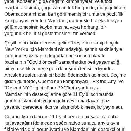
yaptı. Konserler, gıda dağıtım kampanyaları ve futbol
maçları arasında, çoğu zaman tek bir günde, gidip gelirken,
Obama döneminden beri görülmemiş bir umut ve pozitiflik
kampanyası yürüten Mamdani, görünüşte hiç eksilmeyen
gülümsemesinin kaybolmasına veya herhangi bir
yorgunluk belirtisi göstermesine izin vermedi.
Çeşitli etnik kökenlere ve gelir düzeylerine sahip birçok
New Yorklu için Mamdani'nin adaylığı, şehrin sakinleriyle
kurduğu eşsiz bağın doğrudan bir sonucu olarak,
bazılarının "Covid öncesi" zamanlardan beri yaşamadığı
bir iyimserlik ve neşe geri dönüşünü temsil ediyordu.
Ancak bu zafer, kanlı bir bedel ödemeden gelmedi. Seçime
giden günlerde, Cuomo'nun kampanyası, "Fix the City" ve
"Defend NYC" gibi süper PAC'lerin yardımıyla,
Mamdani'nin destekçilerine göre 11 Eylül sonrasında
görülen İslamofobiyi geri getirmeyi amaçlayan, göz
yaşartıcı derecede ırkçı ve İslamofobik mesajlar yayınladı.
Cuomo, Mamdani'nin 11 Eylül benzeri bir saldırıyı daha
kutlayacağını iddia eden sağcı radyo sunucularıyla aynı
fikirdeymiş gibi görünüyordu ve Mamdani'nin destekçilerini