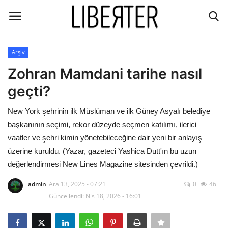
Arşiv
Giriş
Kayıt
Zohran Mamdani tarihe nasıl
geçti?
İletişim
New York şehrinin ilk Müslüman ve ilk Güney Asyalı belediye
Gündem
başkanının seçimi, rekor düzeyde seçmen katılımı, ilerici
vaatler ve şehri kimin yönetebileceğine dair yeni bir anlayış
Dünya/hali
üzerine kuruldu. (Yazar, gazeteci Yashica Dutt'ın bu uzun
değerlendirmesi New Lines Magazine sitesinden çevrildi.)
Ekoloji
admin
Ara 13, 2025 - 07:21
0
46
Düşünce
Güncellendi: Nis 18, 2026 - 16:01
Ekonomi