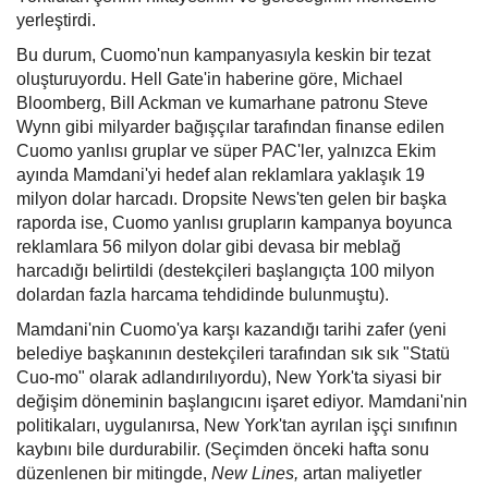
yerleştirdi.
Bu durum, Cuomo'nun kampanyasıyla keskin bir tezat
oluşturuyordu. Hell Gate'in haberine göre, Michael
Bloomberg, Bill Ackman ve kumarhane patronu Steve
Wynn gibi milyarder bağışçılar tarafından finanse edilen
Cuomo yanlısı gruplar ve süper PAC'ler, yalnızca Ekim
ayında Mamdani'yi hedef alan reklamlara yaklaşık 19
milyon dolar harcadı. Dropsite News'ten gelen bir başka
raporda ise, Cuomo yanlısı grupların kampanya boyunca
reklamlara 56 milyon dolar gibi devasa bir meblağ
harcadığı belirtildi (destekçileri başlangıçta 100 milyon
dolardan fazla harcama tehdidinde bulunmuştu).
Mamdani'nin Cuomo'ya karşı kazandığı tarihi zafer (yeni
belediye başkanının destekçileri tarafından sık sık "Statü
Cuo-mo" olarak adlandırılıyordu), New York'ta siyasi bir
değişim döneminin başlangıcını işaret ediyor. Mamdani'nin
politikaları, uygulanırsa, New York'tan ayrılan işçi sınıfının
kaybını bile durdurabilir. (Seçimden önceki hafta sonu
düzenlenen bir mitingde,
New Lines,
artan maliyetler