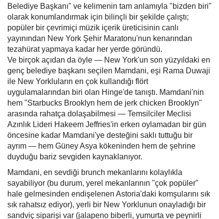
Belediye Başkanı" ve kelimenin tam anlamıyla "bizden biri"
olarak konumlandırmak için bilinçli bir şekilde çalıştı;
popüler bir çevrimiçi müzik içerik üreticisinin canlı
yayınından New York Şehir Maratonu'nun kenarından
tezahürat yapmaya kadar her yerde göründü.
Ve birçok açıdan da öyle — New York'un son yüzyıldaki en
genç belediye başkanı seçilen Mamdani, eşi Rama Duwaji
ile New Yorkluların en çok kullandığı flört
uygulamalarından biri olan Hinge'de tanıştı. Mamdani'nin
hem "Starbucks Brooklyn hem de jerk chicken Brooklyn"
arasında rahatça dolaşabilmesi — Temsilciler Meclisi
Azınlık Lideri Hakeem Jeffries'in erken oylamadan bir gün
öncesine kadar Mamdani'ye desteğini saklı tuttuğu bir
ayrım — hem Güney Asya kökeninden hem de şehrine
duyduğu bariz sevgiden kaynaklanıyor.
Mamdani, en sevdiği brunch mekanlarını kolaylıkla
sayabiliyor (bu durum, yerel mekanlarının "çok popüler"
hale gelmesinden endişelenen Astoria'daki komşularını sık
sık rahatsız ediyor), yerli bir New Yorklunun onayladığı bir
sandviç siparişi var (jalapeno biberli, yumurta ve peynirli