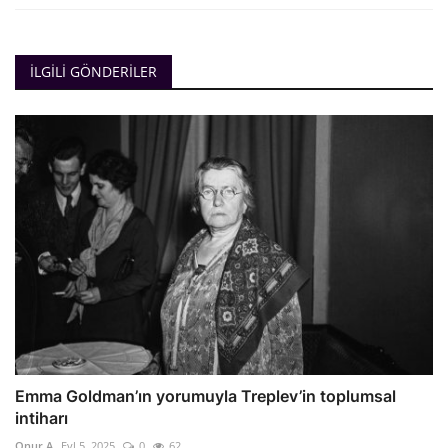
İLGILI GÖNDERILER
Emma Goldman’ın yorumuyla Treplev’in toplumsal
intiharı
Onur A
Eyl 5, 2025
0
62