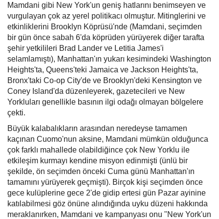
Mamdani gibi New York'un geniş hatlarını benimseyen ve
vurgulayan çok az yerel politikacı olmuştur. Mitinglerini ve
etkinliklerini Brooklyn Köprüsü'nde (Mamdani, seçimden
bir gün önce sabah 6'da köprüden yürüyerek diğer tarafta
şehir yetkilileri Brad Lander ve Letitia James'i
selamlamıştı), Manhattan'ın yukarı kesimindeki Washington
Heights'ta, Queens'teki Jamaica ve Jackson Heights'ta,
Bronx'taki Co-op City'de ve Brooklyn'deki Kensington ve
Coney Island'da düzenleyerek, gazetecileri ve New
Yorkluları genellikle basının ilgi odağı olmayan bölgelere
çekti.
Büyük kalabalıkların arasından neredeyse tamamen
kaçınan Cuomo'nun aksine, Mamdani mümkün olduğunca
çok farklı mahallede olabildiğince çok New Yorklu ile
etkileşim kurmayı kendine misyon edinmişti (ünlü bir
şekilde, ön seçimden önceki Cuma günü Manhattan'ın
tamamını yürüyerek geçmişti). Birçok kişi seçimden önce
gece kulüplerine gece 2'de gidip ertesi gün Pazar ayinine
katılabilmesi göz önüne alındığında uyku düzeni hakkında
meraklanırken, Mamdani ve kampanyası onu "New York'un