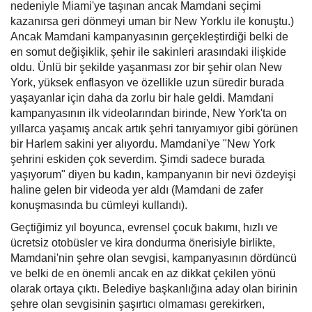
nedeniyle Miami'ye taşınan ancak Mamdani seçimi
kazanırsa geri dönmeyi uman bir New Yorklu ile konuştu.)
Ancak Mamdani kampanyasının gerçekleştirdiği belki de
en somut değişiklik, şehir ile sakinleri arasındaki ilişkide
oldu. Ünlü bir şekilde yaşanması zor bir şehir olan New
York, yüksek enflasyon ve özellikle uzun süredir burada
yaşayanlar için daha da zorlu bir hale geldi. Mamdani
kampanyasının ilk videolarından birinde, New York'ta on
yıllarca yaşamış ancak artık şehri tanıyamıyor gibi görünen
bir Harlem sakini yer alıyordu. Mamdani'ye "New York
şehrini eskiden çok severdim. Şimdi sadece burada
yaşıyorum" diyen bu kadın, kampanyanın bir nevi özdeyişi
haline gelen bir videoda yer aldı (Mamdani de zafer
konuşmasında bu cümleyi kullandı).
Geçtiğimiz yıl boyunca, evrensel çocuk bakımı, hızlı ve
ücretsiz otobüsler ve kira dondurma önerisiyle birlikte,
Mamdani'nin şehre olan sevgisi, kampanyasının dördüncü
ve belki de en önemli ancak en az dikkat çekilen yönü
olarak ortaya çıktı. Belediye başkanlığına aday olan birinin
şehre olan sevgisinin şaşırtıcı olmaması gerekirken,