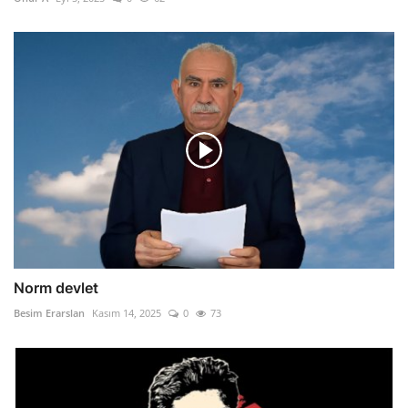
Norm devlet
Besim Erarslan
Kasım 14, 2025
0
73