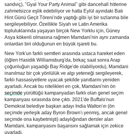
sandviç), "Gyal Your Party Animal" gibi dancehall hitlerine
zahmetsizce eşlik edebiliyor ve hatta Eylül ayındaki Batı
Hint Günü Geçit Töreni'nde yaptığı gibi iyi bir sızlanma bile
sergileyebiliyor. Özellikle Siyah ve Latin Amerika
topluluklarında yaşayan birçok New Yorklu için, Güney
Asya kökenli olmasına rağmen Mamdani'nin aynı zamanda
onlardan biri olduğunun en büyük işareti bu.
New York'un farklı semtleri arasında ustaca hareket eden
(öğlen Hasidik Williamsburg'da, birkaç saat sonra Arap
çoğunluğun yaşadığı Bay Ridge'de olabiliyordu), Mamdani
inanılmaz bir çok yönlülük ve algı yeteneği sergileyerek,
farklı hassasiyetlere uyacak şekilde yanıtlarını yeniden
ayarladı. Ancak bu nitelikleri en çok, Mamdani'nin ön
seçimde
yürüttüğü kampanyadan farklı olan genel seçim
kampanyası sırasında öne çıktı. 2021'de Buffalo'nun
Demokrat belediye başkan adayı India Walton'ın (ön
seçimde yerleşik aday Byron Brown'ı yenmiş, ancak genel
seçimde ona kaybetmişti) adaylığından dersler alan
Mamdani, kampanyasını başarısını sağlamak için zekice
uyarladı.