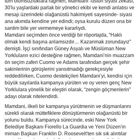
tüm olumsuzluklara rağmen, Mamdani -üstün siyasi zekası,
30'lu yaşlardaki parlak bir yönetici ekibi ve kendi anlatısı ve
mesajı üzerindeki olağanüstü hakimiyeti sayesinde- siyasi
ana akımda kendine yer edindi; oysa kurulu düzen ona bir
santim bile yer vermemeye kararlıydı.
Mamdani seçimden önce verdiği bir röportajda, “Haklı
olmak kendi başına anlamsızdır… Kazanmak zorundayız”
demişti. İşçi sınıfından Güney Asyalı ve Müslüman New
Yorkluların ezici desteğine rağmen, Mamdani'nin muazzam
ön seçim zaferi Cuomo ve Adams tarafından gerçek şehir
sakinlerinin görüşlerini yansıtmadığı gerekçesiyle
reddedilirken, Cuomo destekçileri Mamdani'yi, kendisi için
büyük sayılarda kampanya yürüten ve oy veren genç New
Yorklulara yönelik bir eleştiri olarak, “zengin göçmenlerin”
adayı olarak nitelendirdi.
Mamdani, ilkeli bir kampanya yürütmenin ve düşmanlarını
sürekli olarak müttefiklere dönüştürmenin olağanüstü bir
yolunu buldu. Kampanya sürecinde, eski New York
Belediye Başkanı Fiorello La Guardia ve Yeni Düzen'in
mimarı Başkan Franklin D. Roosevelt'ten sık sık alıntılar