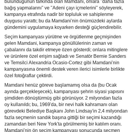
bulunduğunun farkında olan Mamdani, onlara "daha fazla
bağış yapmalarını" ve "Adeni çayı içmelerini" söyleyerek,
kampanya etrafında nadir bir topluluk ve sahiplenme
duygusu yarattı; bu da Mamdani'nin önümüzdeki aylarda
gündemini uygulamaya koyarken desteği güçlendirebilir.
Seçim kampanyası yürütme ve örgütlenme geçmişinden
gelen Mamdani, kampanya gönüllülerinin zaman ve
çabalarını da takdir etmeye özen gösterdi; onlara mitinglere
ve ürünlere özel erişim sağladı ve Senatör Bernie Sanders
ve Temsilci Alexandria Ocasio-Cortez gibi Mamdani'nin
kampanyasına önemli destek veren ilerici isimlerle birlikte
özel fotoğraflar çektirdi.
Mamdani henüz göreve başlamamış olsa da (bu Ocak
ayında gerçekleşecek), kampanyası şehrin siyasi yapısını
şimdiden dönüştürmüş gibi görünüyor. 2 milyondan fazla
oy kullanıldı; bu, 1969'da, bir nevi halk kahramanı olan
görevdeki Belediye Başkanı John Lindsay'in 2,4 milyondan
fazla seçmenin sandık başına gittiği bir seçimi kazandığı
zamandan beri New York'ta görülmemiş bir katılım oranı.
Mamdani'nin ön seçim kampanyası sonucunda seçmen