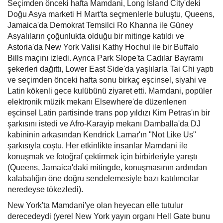
Seçimden önceki hafta Mamdani, Long Island City'deki
Doğu Asya marketi H Mart'ta seçmenlerle buluştu, Queens,
Jamaica'da Demokrat Temsilci Ro Khanna ile Güney
Asyalıların çoğunlukta olduğu bir mitinge katıldı ve
Astoria'da New York Valisi Kathy Hochul ile bir Buffalo
Bills maçını izledi. Ayrıca Park Slope'ta Cadılar Bayramı
şekerleri dağıttı, Lower East Side'da yaşlılarla Tai Chi yaptı
ve seçimden önceki hafta sonu birkaç eşcinsel, siyahi ve
Latin kökenli gece kulübünü ziyaret etti. Mamdani, popüler
elektronik müzik mekanı Elsewhere'de düzenlenen
eşcinsel Latin partisinde trans pop yıldızı Kim Petras'ın bir
şarkısını istedi ve Afro-Karayip mekanı Damballa'da DJ
kabininin arkasından Kendrick Lamar'ın "Not Like Us"
şarkısıyla coştu. Her etkinlikte insanlar Mamdani ile
konuşmak ve fotoğraf çektirmek için birbirleriyle yarıştı
(Queens, Jamaica'daki mitingde, konuşmasının ardından
kalabalığın öne doğru sendelemesiyle bazı katılımcılar
neredeyse tökezledi).
New York'ta Mamdani'ye olan heyecan elle tutulur
derecedeydi (yerel New York yayın organı Hell Gate bunu