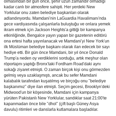
olmasından bir gün önce, şehir uzun zamandır olmadığı
kadar canlı bir atmosfere sahipti. Her yerdeki New
Dil
Yorklular onu zaten belediye başkanları olarak
adlandırıyordu. Mamdani'nin LaGuardia Havalimanı'nda
English
Turkish
gece vardiyasında çalışanlarla buluştuğu ve onlara yemek
ikram etmek için Jackson Heights'a gittiği bir kampanya
etkinliğinde, Bengalce yayın yapan bir gazetenin editörü
ona ertesi hafta yayınlanacak ve Mamdani'yi New York'un
ilk Müslüman belediye başkanı olarak ilan edecek bir sayı
hediye etti. Bir gün önce Mamdani, bir yıl önce Donald
Trump'a neden oy verdiklerini sorduğu, artık meşhur olan
röportajını yaptığı Bronx'taki Fordham Road'daki aynı
sokağı ziyaret etmişti. O zaman birçok kişi onu görmezden
gelmiş veya uzaklaşmıştı, ancak bu sefer Mamdani
kalabalık tarafından kuşatılmış ve birçoğu onu "belediye
başkanımız" diye ilan etmişti. Seçim gecesi, Brooklyn'deki
Midwood'un bir köşesinde, Mamdani için kampanya
yürüten Pakistanlı New Yorklular, sandıklar saat 21:00'te
kapanmadan önce bile "dhol" (çift başlı Güney Asya
davulu) ritimleri ve danslarla kutlamalara başladılar.