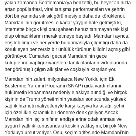
yakın zamanda Beatlemania'ya benzetti), bu heyecan hızla
artan popülaritesi, viral tartışma performansları ve şehrin
dört bir yanında sık sık görülmesiyle daha da körüklendi.
Mamdani'nin görülmesi o kadar yaygın hale gelmişti ki,
internette birçok kişi onu şahsen henüz tanımayan tek kişi
olup olmadıklarını merak etmeye başladı. Mamdani ayrıca,
erişilebilirliği ve her yerde bulunmasıyla çılgınlığı daha da
körükleyen benzersiz bir ünlülük türünün kilidini açmış gibi
görünüyor. Cumartesi gecesi Mamdani'nin gece
kulüplerine yaptığı ziyaretlere tanık olanların videolarında,
her görünüşü çılgın alkışlar ve coşkuyla karşılanıyor.
Mamdani'nin zaferi, milyonlarca New Yorklu için Ek
Beslenme Yardımı Programı (SNAP) gıda yardımlarının
hükümetin kapanması nedeniyle askıya alındığı ve birçok
kişinin de Trump yönetiminin yasaları sonucunda yüksek
sağlık hizmeti maliyetleriyle karşı karşıya kalacağı, şehir
için özellikle karanlık bir döneme denk geliyor. Ancak
Mamdani'nin işçi sınıfının endişelerine odaklanması ve
uygun fiyatlılık konusundaki keskin yaklaşımı, birçok New
Yorkluya umut veriyor. Onu, seçim arifesinde Mamdani'nin