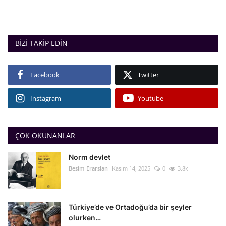
BIZI TAKIP EDIN
Facebook
Twitter
Instagram
Youtube
ÇOK OKUNANLAR
Norm devlet
Besim Erarslan
Kasım 14, 2025
0
3.8k
Türkiye’de ve Ortadoğu’da bir şeyler
olurken…