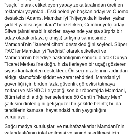
"suçlu" olarak etiketleyen yapay zeka tarafından üretilen
reklamlar yayınladı. Eski belediye başkan adayı ve Cuomo
destekçisi Adams, Mamdani'yi "Nijerya'da kiliseleri yakan
şiddet yanlısı aşırıcılara" benzetirken, Cumhuriyetçi aday
Sliwa (alıntılanabilir sözleri sayesinde yarışta sürpriz bir
aday olarak ortaya çıkmıştı) tartışma sahnesinde
Mamdani'nin "küresel cihatı" desteklediğini söyledi. Süper
PAC'ler Mamdani'yi "terörist" olarak etiketledi ve
Mamdani'nin belediye başkanlığının sonucu olarak Dünya
Ticaret Merkezi'ne doğru hızla ilerleyen bir uçağı gösteren
siyasi karikatürleri destekledi. Ön seçim zaferinin ardından
aldığı İslamofobik şiddet ve zarar tehditleri, Mamdani'yi
güvenliği için birden fazla güvenlik görevlisi tutmaya
zorladı ve MSNBC ile yaptığı son bir röportajda Mamdani,
ölüm tehdidi aldığı her seferinde 50 Cent'in "Many Men"
şarkısını dinlediğini gelişigüzel bir şekilde belirtti; bu da
tehditlerin kamusal hayatındaki rutin yaygınlığını
vurguluyor.
Sağcı medya kuruluşları ve muhafazakarlar Mamdani'nin
vatandaşlığının iptal edilmesi ve sınır dışı edilmesi için