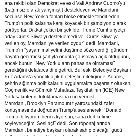
ana rakibi olan Demokrat ve eski Vali Andrew Cuomo'yu
(bağımsız olarak yarışmıştı) destekleyen ve Mamdani
seçilirse New York'a fonları bloke etmekle tehdit eden
Trump'ın politikalarına karşı koyacak bir şampiyon olarak
görüyorlar. Dikkat çekici bir şekilde, Trump Cumhuriyetçi
aday Curtis Sliwa'yı desteklemedi ve "Curtis Sliwa'ya
verilen oy, Mamdani'ye verilen oydur" dedi. Mamdani,
Trump'ın "yaşam maliyetini düşürme sözü verdiği gündemi"
hayata geçirmesi şartıyla onunla çalışmaya açık olduğunu,
ancak bunun "New Yorkluların pahasına olmaması"
gerektiğini defalarca dile getirdi. Bu, eski Belediye Başkanı
Eric Adams'a yönelik açık bir eleştiri niteliğinde; Adams,
şehrin sığınma politikalarını uygulamakta başarısız olurken,
Göçmenlik ve Gümrük Muhafaza Teşkilatı'nın (ICE) New
York sakinlerini tutuklamasına izin vermişti.
Mamdani, Brooklyn Paramount tiyatrosundaki zafer
konuşmasında doğrudan Trump'a seslenerek, "Donald
Trump, biliyorum beni izliyorsun, sana dört kelime
söyleyeceğim: Sesi aç!" dedi. Son röportajlarında
Mamdani, belediye başkanı olarak sahip olacağı "gücü