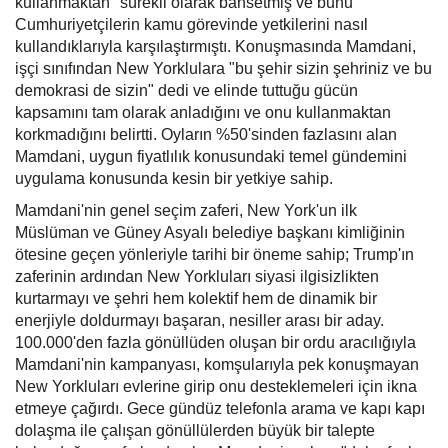
kullanmaktan" sürekli olarak bahsetmiş ve bunu
Cumhuriyetçilerin kamu görevinde yetkilerini nasıl
kullandıklarıyla karşılaştırmıştı. Konuşmasında Mamdani,
işçi sınıfından New Yorklulara "bu şehir sizin şehriniz ve bu
demokrasi de sizin" dedi ve elinde tuttuğu gücün
kapsamını tam olarak anladığını ve onu kullanmaktan
korkmadığını belirtti. Oyların %50'sinden fazlasını alan
Mamdani, uygun fiyatlılık konusundaki temel gündemini
uygulama konusunda kesin bir yetkiye sahip.
Mamdani'nin genel seçim zaferi, New York'un ilk
Müslüman ve Güney Asyalı belediye başkanı kimliğinin
ötesine geçen yönleriyle tarihi bir öneme sahip; Trump'ın
zaferinin ardından New Yorkluları siyasi ilgisizlikten
kurtarmayı ve şehri hem kolektif hem de dinamik bir
enerjiyle doldurmayı başaran, nesiller arası bir aday.
100.000'den fazla gönüllüden oluşan bir ordu aracılığıyla
Mamdani'nin kampanyası, komşularıyla pek konuşmayan
New Yorkluları evlerine girip onu desteklemeleri için ikna
etmeye çağırdı. Gece gündüz telefonla arama ve kapı kapı
dolaşma ile çalışan gönüllülerden büyük bir talepte