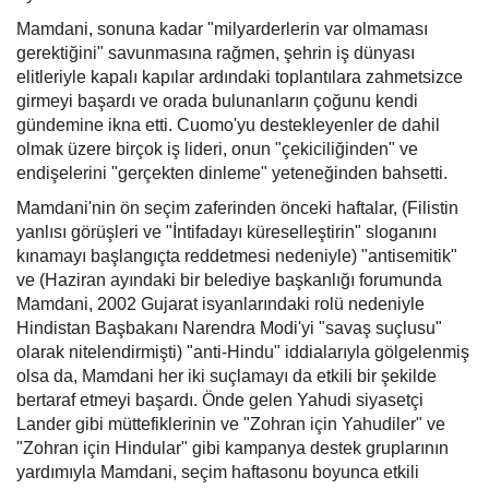
Mamdani, sonuna kadar "milyarderlerin var olmaması
gerektiğini" savunmasına rağmen, şehrin iş dünyası
elitleriyle kapalı kapılar ardındaki toplantılara zahmetsizce
girmeyi başardı ve orada bulunanların çoğunu kendi
gündemine ikna etti. Cuomo'yu destekleyenler de dahil
olmak üzere birçok iş lideri, onun "çekiciliğinden" ve
endişelerini "gerçekten dinleme" yeteneğinden bahsetti.
Mamdani'nin ön seçim zaferinden önceki haftalar, (Filistin
yanlısı görüşleri ve "İntifadayı küreselleştirin" sloganını
kınamayı başlangıçta reddetmesi nedeniyle) "antisemitik"
ve (Haziran ayındaki bir belediye başkanlığı forumunda
Mamdani, 2002 Gujarat isyanlarındaki rolü nedeniyle
Hindistan Başbakanı Narendra Modi'yi "savaş suçlusu"
olarak nitelendirmişti) "anti-Hindu" iddialarıyla gölgelenmiş
olsa da, Mamdani her iki suçlamayı da etkili bir şekilde
bertaraf etmeyi başardı. Önde gelen Yahudi siyasetçi
Lander gibi müttefiklerinin ve "Zohran için Yahudiler" ve
"Zohran için Hindular" gibi kampanya destek gruplarının
yardımıyla Mamdani, seçim haftasonu boyunca etkili