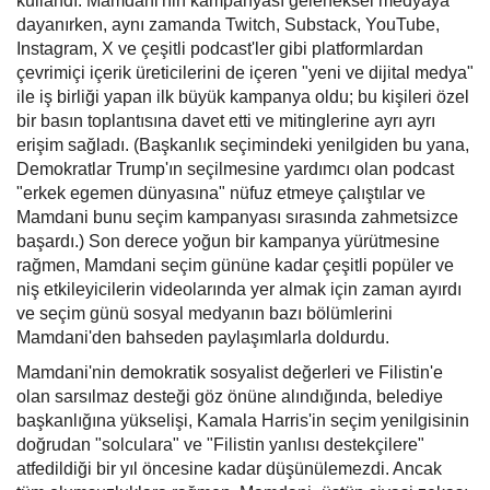
kullandı. Mamdani'nin kampanyası geleneksel medyaya
dayanırken, aynı zamanda Twitch, Substack, YouTube,
Instagram, X ve çeşitli podcast'ler gibi platformlardan
çevrimiçi içerik üreticilerini de içeren "yeni ve dijital medya"
ile iş birliği yapan ilk büyük kampanya oldu; bu kişileri özel
bir basın toplantısına davet etti ve mitinglerine ayrı ayrı
erişim sağladı. (Başkanlık seçimindeki yenilgiden bu yana,
Demokratlar Trump'ın seçilmesine yardımcı olan podcast
"erkek egemen dünyasına" nüfuz etmeye çalıştılar ve
Mamdani bunu seçim kampanyası sırasında zahmetsizce
başardı.) Son derece yoğun bir kampanya yürütmesine
rağmen, Mamdani seçim gününe kadar çeşitli popüler ve
niş etkileyicilerin videolarında yer almak için zaman ayırdı
ve seçim günü sosyal medyanın bazı bölümlerini
Mamdani'den bahseden paylaşımlarla doldurdu.
Mamdani'nin demokratik sosyalist değerleri ve Filistin'e
olan sarsılmaz desteği göz önüne alındığında, belediye
başkanlığına yükselişi, Kamala Harris'in seçim yenilgisinin
doğrudan "solculara" ve "Filistin yanlısı destekçilere"
atfedildiği bir yıl öncesine kadar düşünülemezdi. Ancak