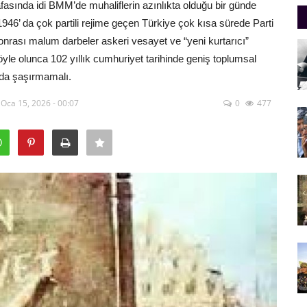
asında idi BMM’de muhaliflerin azınlıkta olduğu bir günde
 1946’ da çok partili rejime geçen Türkiye çok kısa sürede Parti
Sonrası malum darbeler askeri vesayet ve “yeni kurtarıcı”
öyle olunca 102 yıllık cumhuriyet tarihinde geniş toplumsal
a da şaşırmamalı.
 Oca 15, 2026 - 00:07
0
477