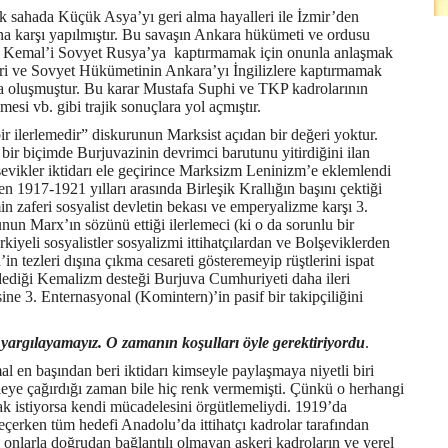
ak sahada Küçük Asya’yı geri alma hayalleri ile İzmir’den
a karşı yapılmıştır. Bu savaşın Ankara hükümeti ve ordusu
fa Kemal’i Sovyet Rusya’ya
kaptırmamak için onunla anlaşmak
ri ve Sovyet Hükümetinin Ankara’yı İngilizlere kaptırmamak
a oluşmuştur. Bu karar Mustafa Suphi ve TKP kadrolarının
mesi vb. gibi trajik sonuçlara yol açmıştır.
 ilerlemedir” diskurunun Marksist açıdan bir değeri yoktur.
ir biçimde Burjuvazinin devrimci barutunu yitirdiğini ilan
vikler iktidarı ele geçirince Marksizm Leninizm’e eklemlendi
n 1917-1921 yılları arasında Birleşik Krallığın başını çektiği
in zaferi sosyalist devletin bekası ve emperyalizme karşı 3.
unun Marx’ın sözünü ettiği ilerlemeci (ki o da sorunlu bir
rkiyeli sosyalistler sosyalizmi ittihatçılardan ve Bolşeviklerden
 tezleri dışına çıkma cesareti gösteremeyip rüştlerini ispat
 dediği Kemalizm desteği Burjuva Cumhuriyeti daha ileri
sine 3. Enternasyonal (Komintern)’in pasif bir takipçiliğini
argılayamayız. O zamanın koşulları öyle gerektiriyordu
.
 en başından beri iktidarı kimseyle paylaşmaya niyetli biri
eye çağırdığı zaman bile hiç renk vermemişti. Çünkü o herhangi
ak istiyorsa kendi mücadelesini örgütlemeliydi. 1919’da
rken tüm hedefi Anadolu’da ittihatçı kadrolar tarafından
onlarla doğrudan bağlantılı olmayan askeri kadroların ve yerel