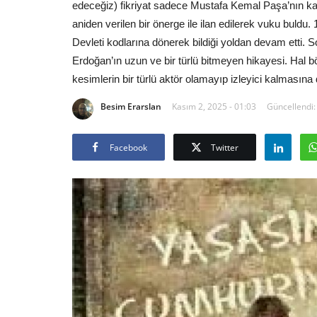
edeceğiz) fikriyat sadece Mustafa Kemal Paşa’nın kaf
aniden verilen bir önerge ile ilan edilerek vuku buldu.
Devleti kodlarına dönerek bildiği yoldan devam etti. 
Erdoğan’ın uzun ve bir türlü bitmeyen hikayesi. Hal b
kesimlerin bir türlü aktör olamayıp izleyici kalmasın
Besim Erarslan
Kasım 2, 2025 - 01:03
Güncellendi:
Facebook
Twitter