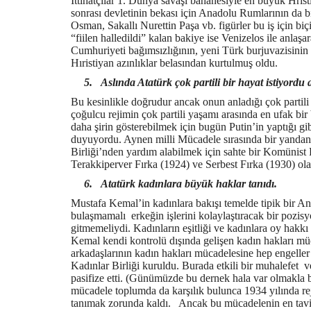
İttihatçılar 1. Dünya savaşı bahanesiyle en büyük Hrist
sonrası devletinin bekası için Anadolu Rumlarının da b
Osman, Sakallı Nurettin Paşa vb. figürler bu iş için b
“fiilen halledildi” kalan bakiye ise Venizelos ile anla
Cumhuriyeti bağımsızlığının, yeni Türk burjuvazisini
Hıristiyan azınlıklar belasından kurtulmuş oldu.
5.
Aslında Atatürk çok partili bir hayat istiyor
Bu kesinlikle doğrudur ancak onun anladığı çok parti
çoğulcu rejimin çok partili yaşamı arasında en ufak b
daha şirin gösterebilmek için bugün Putin’in yaptığı gi
duyuyordu. Aynen milli Mücadele sırasında bir yandan
Birliği’nden yardım alabilmek için sahte bir Komünist
Terakkiperver Fırka (1924) ve Serbest Fırka (1930) ola
6.
Atatürk kadınlara büyük haklar tanıdı.
Mustafa Kemal’in kadınlara bakışı temelde tipik bir An
bulaşmamalı erkeğin işlerini kolaylaştıracak bir pozis
gitmemeliydi. Kadınların eşitliği ve kadınlara oy hakk
Kemal kendi kontrolü dışında gelişen kadın hakları m
arkadaşlarının kadın hakları mücadelesine hep engeller 
Kadınlar Birliği kuruldu. Burada etkili bir muhalefet 
pasifize etti. (Günümüzde bu dernek hala var olmakla b
mücadele toplumda da karşılık bulunca 1934 yılında re
tanımak zorunda kaldı. Ancak bu mücadelenin en tavi