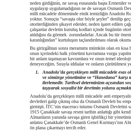
neden girdiğinin, ne savaş esnasında başta Ermeniler v
uygulayıp uygulamadığının ne de savaşın Osmanlı Devle
milli mücadele döneminde etnik temizliğin Anadolu Rum
yoktur. Sonuçta “savaşta olur böyle şeyler” denilip ge
otoriterliğinden şikayet edenler, neden işaret edilen ça
çalışanlar devletin kuruluş kodları içinde bugünün otorit
atıldığını da görmek zorundadırlar. Ancak bu tür önem
karanlığından” kurtuluşun taçlandırılması olarak okum
Bu girizgâhtan sonra meramımı mümkün olan en kısa bi
onun içerindeki halk yönetimi kavramına vurgu yapılma
bir anlam taşımayan kavramlara ve onun temel ideolojis
deneyeceğim. Sırayla iddialar ve onların çürütülmesi ye
1.
Anadolu’da gerçekleşen milli mücadele esas ola
ve sömürge yönetimine ve “Hanedana” karşı mü
ilerlemedir. Tarihsel determinizm açısından so
taşıyarak sosyalist bir devrimin yolunu açmaktı
Anadolu’da gerçekleşen milli mücadele anti emperyalist
devletleri galip çıkmış olsa da Osmanlı Devleti bu empe
girmişti. İTC’nin maceracı tutumu Osmanlı Devletini s
1915 Çanakkale savaşı resmi tarihin anlattığı gibi kend
Almanların yanında savaşa giren işbirlikçi bir yönetimin
anlatısı Çanakkale’de Osmanlı Genel Kurmayı’nın Alm
ön plana çıkarmayı tercih eder.