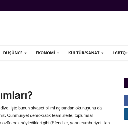
DÜŞÜNCE
EKONOMI
KÜLTÜR/SANAT
LGBTQ
ımları?
 diye, işte bunun siyaset bilimi açısından okunuşunu da
iniz. Cumhuriyet demokratik teamüllerle, toplumsal
övünerek söyledikleri gibi (Efendiler, yarın cumhuriyeti ilan