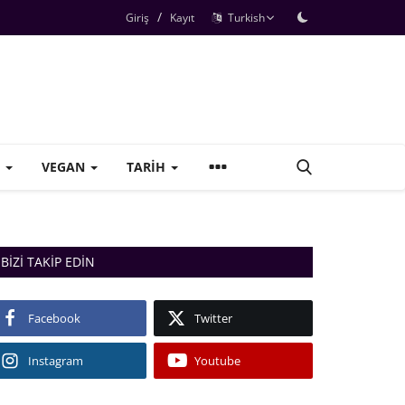
/
Giriş
Kayıt
Turkish
+
VEGAN
TARIH
BIZI TAKIP EDIN
Facebook
Twitter
Instagram
Youtube