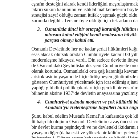
eşrafın desteğini alarak kendi liderliğini meşrulaştırma
takriri sükun kanununu ve istiklal mahkemelerini böyl
stratejisi zayıf olduğu zaman ittifak yapmak güçlü oldu
zorunda değildi. Tersine öyle olduğu için tek adama dayal
3.
Osmanlıda dinci bir ortaçağ karanlığı hüküm
mirasını kabul ettiğini kendi mottosuna büyük h
parçası olmayı kabul etti.
Osmanlı Devletinde her ne kadar şeriat hükümleri kağı
esas alacak olursak oradan Cumhuriyete kadar 100 yıllı
modernleşme hikayesi vardı. Din sadece devletin ihti
de Osmanlıdaki Şeyhülislamlık yeni Cumhuriyette önce 
olarak korundu. Osmanlıdaki orta çağ karanlığı kavramı 
aristokrasinin yaşamı ile hiçte örtüşmeyen günümüzde de
gösteren Cumhuriyeti yüceltmek için icat edilmiş ajita
yaptığı gibi dini politik çıkarları için gerekli bir enst
bilinenin aksine 1937’de devletin anayasasına yazılmışt
4.
Cumhuriyet aslında modern ve çok kültürlü bir
Anadolu’yu Helenleştirme hayalleri bunu enge
Şunu kabul edelim Mustafa Kemal’in kafasında çok kült
İttihatçı İdeolojinin Osmanlı Devletinin savaş öncesi 
bir devlet kurma peşindeydi ve ne devletteki iktidarın
yaşayan diğer (daha eski ve yüksek bir kültürel gelene