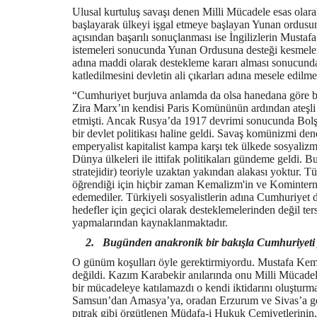
Ulusal kurtuluş savaşı denen Milli Mücadele esas olar
başlayarak ülkeyi işgal etmeye başlayan Yunan ordusun
açısından başarılı sonuçlanması ise İngilizlerin Musta
istemeleri sonucunda Yunan Ordusuna desteği kesmele
adına maddi olarak destekleme kararı alması sonucund
katledilmesini devletin ali çıkarları adına mesele edilme
“Cumhuriyet burjuva anlamda da olsa hanedana göre bir
Zira Marx’ın kendisi Paris Komününün ardından ateşli b
etmişti. Ancak Rusya’da 1917 devrimi sonucunda Bolşe
bir devlet politikası haline geldi. Savaş komünizmi dene
emperyalist kapitalist kampa karşı tek ülkede sosyalizm
Dünya ülkeleri ile ittifak politikaları gündeme geldi. B
stratejidir) teoriyle uzaktan yakından alakası yoktur. Tü
öğrendiği için hiçbir zaman Kemalizm'in ve Komintern’in
edemediler. Türkiyeli sosyalistlerin adına Cumhuriyet
hedefler için geçici olarak desteklemelerinden değil ter
yapmalarından kaynaklanmaktadır.
2.
Bugünden anakronik bir bakışla Cumhuriyeti y
O günüm koşulları öyle gerektirmiyordu. Mustafa Kemal
değildi. Kazım Karabekir anılarında onu Milli Mücadel
bir mücadeleye katılamazdı o kendi iktidarını oluşturm
Samsun’dan Amasya’ya, oradan Erzurum ve Sivas’a geçe
pıtrak gibi örgütlenen Müdafa-i Hukuk Cemiyetlerinin, 