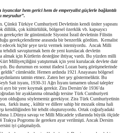
 isyancılar hem gerici hem de emperyalist güçlerle bağlantılı
ı meşrudur”.
um. Çünkü Türkiye Cumhuriyeti Devletinin kendi üniter yapısını
dillilik, çok kültürlülük, bölgesel özerklik vb. kapsayıcı
n gerekçeler ile günümüzde Siyonist İsrail devletinin Filistin
rduğu gerekçelendirme arasında bir benzerlik gördüm. Kemalist
t edecek hiçbir şeye taviz vermek istemiyordu. Ancak Milli
 tehdidi savuşturmak hem de yeni kurulacak devletin
lmak için Kürtlerin desteğine ihtiyaç vardı. Bu yüzden milli
rt Milliyetçiliğini yatıştırmak için yeni kurulacak devlete dair
ydı. Bu durumun en somut ifadesi Lozan barış görüşmelerinde
 geldik” cümlesidir. Hemen ardında 1921 Anayasası bölgesel
 aydınlarını tatmin etmez. Zaten her şey göstermeliktir. Bu
eyh Sait isyanı, 1930-31 Ağrı İsyanı tamamen ulusal talepler
ni ayrı bir yere koymak gerekir. Zira Dersim’de 1936’da
doğrudan bir ayaklanma olmadığı tersine Türk Cumhuriyeti
asyon olduğunu söylememiz gerekiyor. Zira Türk Cumhuriyetinin
ı, farklı inanç , kültür ve dillere sahip bir mozaik olma hali
rşı kendiliğinden bir tehdit oluşturuyordu. Ortak coğrafyadaki
cabına 1.Dünya savaşı ve Milli Mücadele yıllarında büyük ölçüde
34 Trakya Pogromu ile gereken ayar verilmişti. Ancak Dersim
rsini iyi çalışmalıydı.