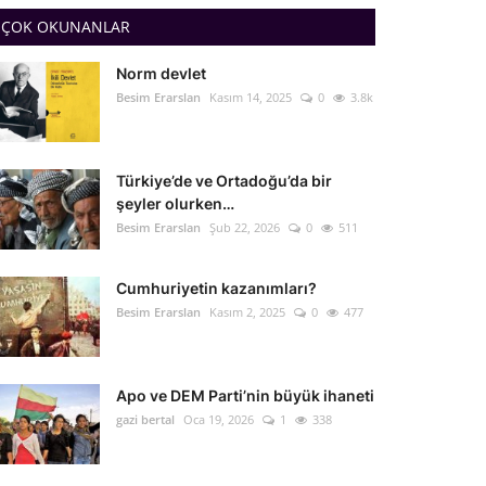
ÇOK OKUNANLAR
Norm devlet
Besim Erarslan
Kasım 14, 2025
0
3.8k
Türkiye’de ve Ortadoğu’da bir
şeyler olurken…
Besim Erarslan
Şub 22, 2026
0
511
Cumhuriyetin kazanımları?
Besim Erarslan
Kasım 2, 2025
0
477
Apo ve DEM Parti’nin büyük ihaneti
gazi bertal
Oca 19, 2026
1
338