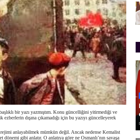
lıklı bir yazı yazmıştım. Konu güncelliğini yitirmediği ve
dik ezberlerin dışına çıkamadığı için bu yazıyı güncelleyerek
 rejimi anlayabilmek mümkün değil. Ancak nedense Kemalist
adet dönemi gibi anlatır. O anlatıya göre ne Osmanlı’nın savaşa