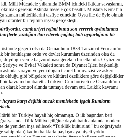
k idi. Milli Mücadele yıllarında BMM içindeki iktidar savaşlarını,
e okumak gerekir. Aslında mesele çok basittir. Mustafa Kemal’in
ğu zaman müttefiklerini tasfiye etmektir. Oysa ille de öyle olmak
ı otoriter bir rejimin inşası gerçekleşti.
 sürüyordu, cumhuriyet rejimi buna son vererek aydınlanma
arflerle yazdığını ilan ederek çağdaş batı uygarlığının bir
t üstünde geçerli olsa da Osmanlının 1839 Tanzimat Fermanı’nı
k bir batılılaşma ordu ve devlet kurumları üzerinden olsa da
yaç duyduğu yerde başvurulması gereken bir etkendir. O yüzden
Şeriyye ve Evkaf Vekaleti sonra da Diyanet İşleri başkanlığı
aslında sarayın ve yeni doğan ticaret burjuvazisi ve askeri
 olduğu gibi bölgelere ve kültürel özelliklere göre değişiklikler
tif bir kavramdan ibaretti. Türkiye Cumhuriyeti de Osmanlı’nın
rüman olarak kontrol altında tutmaya devam etti. Laiklik kavramı
ı.
 hayata karşı değildi ancak memleketin işgali Rumların
lledi.
ürlü bir Türkiye hayali hiç olmamıştı. O ilk başından beri
coğrafyasında Türk
Milliyetçiliğine dayalı batılı anlamda modern
ı ne de yeniden inşa edilecek “Türklük kültürünü” bu coğrafyada
ğe sahip olan) kadim halklarla paylaşmaya niyeti yoktu.