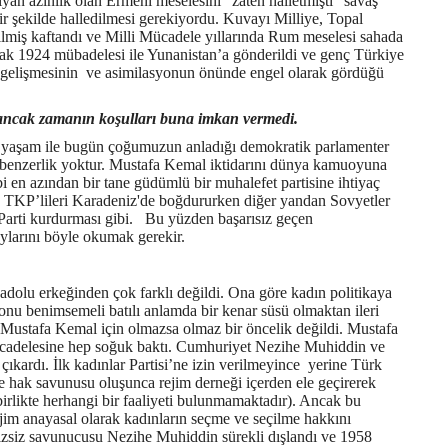
iyan azınlık olan Ermeni meselesini “zaten halletmişti” savaş
ir şekilde halledilmesi gerekiyordu. Kuvayı Milliye, Topal
içilmiş kaftandı ve Milli Mücadele yıllarında Rum meselesi sahada
şarak 1924 mübadelesi ile Yunanistan’a gönderildi ve genç Türkiye
n gelişmesinin ve asimilasyonun önünde engel olarak gördüğü
du ancak zamanın koşulları buna imkan vermedi.
li yaşam ile bugün çoğumuzun anladığı demokratik parlamenter
ir benzerlik yoktur. Mustafa Kemal iktidarını dünya kamuoyuna
bi en azından bir tane güdümlü bir muhalefet partisine ihtiyaç
 TKP’lileri Karadeniz'de boğdururken diğer yandan Sovyetler
 Parti kurdurması gibi. Bu yüzden başarısız geçen
ylarını böyle okumak gerekir.
adolu erkeğinden çok farklı değildi. Ona göre kadın politikaya
yonu benimsemeli batılı anlamda bir kenar süsü olmaktan ileri
ı Mustafa Kemal için olmazsa olmaz bir öncelik değildi. Mustafa
ücadelesine hep soğuk baktı. Cumhuriyet Nezihe Muhiddin ve
çıkardı. İlk kadınlar Partisi’ne izin verilmeyince yerine Türk
ve hak savunusu oluşunca rejim derneği içerden ele geçirerek
irlikte herhangi bir faaliyeti bulunmamaktadır). Ancak bu
jim anayasal olarak kadınların seçme ve seçilme hakkını
zsiz savunucusu Nezihe Muhiddin sürekli dışlandı ve 1958