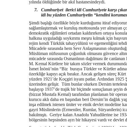
yılında öldüğünde bir akıl hastanesindeydi.
7.
Cumhuriyet ilerici idi Cumhuriyete karşı çıkan
idi bu yüzden Cumhuriyetin “kendini korumas
Şimdi başlığı özellikle böyle kurduğumu itiraf ediyor
sağlamlaştırmak ve kuruluş mottosunda yer almayan çok 
demokratik eğilimleri ortadan kaldırırken ortaya konula
halkına uyguladığı soykırımı meşru kılmak için başvu
rejim kendi Türklük tahayyülünü ve egemenliğini tehdi
Mücadele sırasında hem Sevr Anlaşmasının oluşturduğu
Müslüman nüfusunun çoğunluk olmasını güvence altına a
mücadele sırasında Osmanlının dağılması ile canlanan Kü
M. Kemal Kürtlere bir takım sözler vermek durumunda
İsmet İnönü’nün “Biz buraya Türkler ve Kürtler adına
özerkliğe kapıyı açık bırakır. Ancak gelişen süreç Kürt
yüzden 1921’de Koçgiri isyanı patlar. Ardından 1925 Ş
üzerinden gelişir. Tüm bunlar olurken Dersim tertelesi
başlayıp 1937’de trajik bir biçimde sonuçlanan şeyin 
(bizzat Mustafa Kemal) tarafından planlanan bir oper
kurucu aklı daha en başından beri Dersim’in dağlık yapıs
inşa edilmek istenen üniter ve etnik devlet modeline ka
gayri Müslimlerin (Ermeniler, Rumlar, Süryanilerin) i
bakılmıştı. Geriye kalan Anadolu Yahudilerine ise 19
bölgesinin hepsinden ayrı bir hikayesi vardı ve devlet de