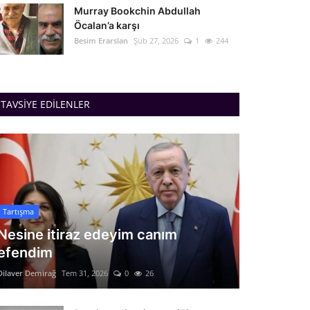
Murray Bookchin Abdullah
Öcalan’a karşı
Besim Erarslan
Şub 27, 2026
1
244
TAVSIYE EDILENLER
Tartışma
Nesine itiraz edeyim canım
efendim
Dilaver Demirağ
Tem 31, 2026
0
26