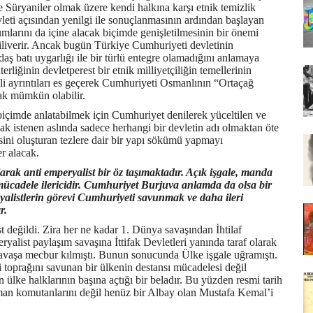
e Süryaniler olmak üzere kendi halkına karşı etnik temizlik
ti açısından yenilgi ile sonuçlanmasının ardından başlayan
larını da içine alacak biçimde genişletilmesinin bir önemi
çiliverir. Ancak bugün Türkiye Cumhuriyeti devletinin
ğdaş batı uygarlığı ile bir türlü entegre olamadığını anlamaya
erliğinin devletperest bir etnik milliyetçiliğin temellerinin
li ayrıntıları es geçerek Cumhuriyeti Osmanlının “Ortaçağ
ak mümkün olabilir.
çimde anlatabilmek için Cumhuriyet denilerek yüceltilen ve
k istenen aslında sadece herhangi bir devletin adı olmaktan öte
ini oluşturan tezlere dair bir yapı sökümü yapmayı
r alacak.
rak anti emperyalist bir öz taşımaktadır. Açık işgale, manda
cadele ilericidir. Cumhuriyet Burjuva anlamda da olsa bir
syalistlerin görevi Cumhuriyeti savunmak ve daha ileri
r.
 değildi. Zira her ne kadar 1. Dünya savaşından İhtilaf
ryalist paylaşım savaşına İttifak Devletleri yanında taraf olarak
avaşa mecbur kılmıştı. Bunun sonucunda Ülke işgale uğramıştı.
i toprağını savunan bir ülkenin destansı mücadelesi değil
 ülke halklarının başına açtığı bir beladır. Bu yüzden resmi tarih
an komutanlarını değil henüz bir Albay olan Mustafa Kemal’i