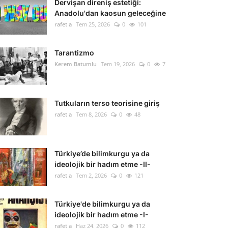
Dervişan direniş estetiği:
Anadolu'dan kaosun geleceğine
rafet a
Tem 25, 2026
0
101
Tarantizmo
Kerem Batumlu
Tem 19, 2026
0
7
Tutkuların terso teorisine giriş
rafet a
Tem 8, 2026
0
48
Türkiye’de bilimkurgu ya da
ideolojik bir hadım etme -II-
rafet a
Tem 2, 2026
0
121
Türkiye'de bilimkurgu ya da
ideolojik bir hadım etme -I-
rafet a
Haz 24, 2026
0
112