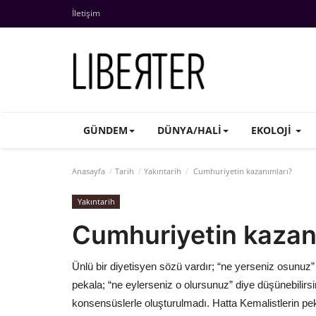
İletişim
GÜNDEM
DÜNYA/HALI
EKOLOJI
Anasayfa
Tarih
Yakıntarih
Cumhuriyetin kazanımları?
Yakıntarih
Cumhuriyetin kazan
Ünlü bir diyetisyen sözü vardır; “ne yerseniz osunuz”
pekala; “ne eylerseniz o olursunuz” diye düşünebilirs
konsensüslerle oluşturulmadı. Hatta Kemalistlerin pek 