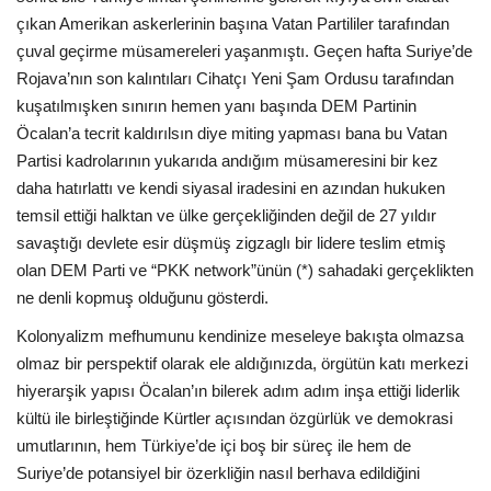
çıkan Amerikan askerlerinin başına Vatan Partililer tarafından
çuval geçirme müsamereleri yaşanmıştı. Geçen hafta Suriye’de
Rojava’nın son kalıntıları Cihatçı Yeni Şam Ordusu tarafından
kuşatılmışken sınırın hemen yanı başında DEM Partinin
Öcalan’a tecrit kaldırılsın diye miting yapması bana bu Vatan
Partisi kadrolarının yukarıda andığım müsameresini bir kez
daha hatırlattı ve kendi siyasal iradesini en azından hukuken
temsil ettiği halktan ve ülke gerçekliğinden değil de 27 yıldır
savaştığı devlete esir düşmüş zigzaglı bir lidere teslim etmiş
olan DEM Parti ve “PKK network”ünün (*) sahadaki gerçeklikten
ne denli kopmuş olduğunu gösterdi.
Kolonyalizm mefhumunu kendinize meseleye bakışta olmazsa
olmaz bir perspektif olarak ele aldığınızda, örgütün katı merkezi
hiyerarşik yapısı Öcalan’ın bilerek adım adım inşa ettiği liderlik
kültü ile birleştiğinde Kürtler açısından özgürlük ve demokrasi
umutlarının, hem Türkiye’de içi boş bir süreç ile hem de
Suriye’de potansiyel bir özerkliğin nasıl berhava edildiğini