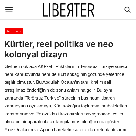
Gündem
Giriş
Kayıt
Kürtler, reel politika ve neo
kolonyal dizayn
İletişim
Gelinen noktada AKP-MHP iktidarının Terörsüz Türkiye süreci
Gündem
hem kamuoyunda hem de Kürt sokağının gözünde yeterince
teşhir olmuştur. Bu Abdullah Öcalan’ın tanrı kral misali
Dünya/hali
tartışılmaz önderliğinin de sonu anlamına gelir. Bu aynı
zamanda “Terörsüz Türkiye” sürecinin başından itibaren
Ekoloji
kamuoyunu oyalamaya, Kürt sokağını toplumsal muhalefetten
koparmanın ve Rojava’daki kazanımları savaşmadan teslim
Düşünce
almanın bir aparatı olarak kurgulanmış olduğunu da gösterir.
Yine Öcalan’ın ve Apocu hareketin sürece dair retorik atıflarını
Ekonomi