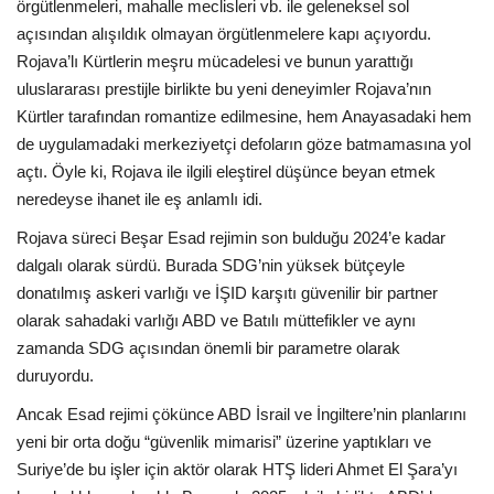
örgütlenmeleri, mahalle meclisleri vb. ile geleneksel sol
açısından alışıldık olmayan örgütlenmelere kapı açıyordu.
Rojava’lı Kürtlerin meşru mücadelesi ve bunun yarattığı
uluslararası prestijle birlikte bu yeni deneyimler Rojava’nın
Kürtler tarafından romantize edilmesine, hem Anayasadaki hem
de uygulamadaki merkeziyetçi defoların göze batmamasına yol
açtı. Öyle ki, Rojava ile ilgili eleştirel düşünce beyan etmek
neredeyse ihanet ile eş anlamlı idi.
Rojava süreci Beşar Esad rejimin son bulduğu 2024’e kadar
dalgalı olarak sürdü. Burada SDG’nin yüksek bütçeyle
donatılmış askeri varlığı ve İŞID karşıtı güvenilir bir partner
olarak sahadaki varlığı ABD ve Batılı müttefikler ve aynı
zamanda SDG açısından önemli bir parametre olarak
duruyordu.
Ancak Esad rejimi çökünce ABD İsrail ve İngiltere’nin planlarını
yeni bir orta doğu “güvenlik mimarisi” üzerine yaptıkları ve
Suriye’de bu işler için aktör olarak HTŞ lideri Ahmet El Şara’yı