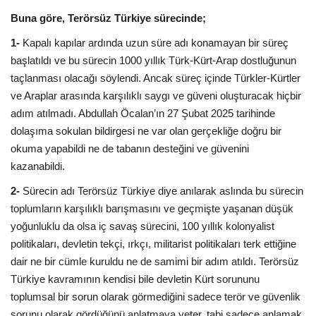
Buna göre, Terörsüz Türkiye sürecinde;
1-
Kapalı kapılar ardında uzun süre adı konamayan bir süreç
başlatıldı ve bu sürecin 1000 yıllık Türk-Kürt-Arap dostluğunun
taçlanması olacağı söylendi. Ancak süreç içinde Türkler-Kürtler
ve Araplar arasında karşılıklı saygı ve güveni oluşturacak hiçbir
adım atılmadı. Abdullah Öcalan’ın 27 Şubat 2025 tarihinde
dolaşıma sokulan bildirgesi ne var olan gerçekliğe doğru bir
okuma yapabildi ne de tabanın desteğini ve güvenini
kazanabildi.
2-
Sürecin adı Terörsüz Türkiye diye anılarak aslında bu sürecin
toplumların karşılıklı barışmasını ve geçmişte yaşanan düşük
yoğunluklu da olsa iç savaş sürecini, 100 yıllık kolonyalist
politikaları, devletin tekçi, ırkçı, militarist politikaları terk ettiğine
dair ne bir cümle kuruldu ne de samimi bir adım atıldı. Terörsüz
Türkiye kavramının kendisi bile devletin Kürt sorununu
toplumsal bir sorun olarak görmediğini sadece terör ve güvenlik
sorunu olarak gördüğünü anlatmaya yeter, tabi sadece anlamak