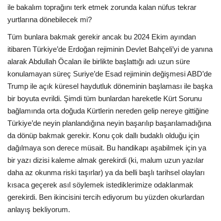
ile bakalım toprağını terk etmek zorunda kalan nüfus tekrar
yurtlarına dönebilecek mi?
Tüm bunlara bakmak gerekir ancak bu 2024 Ekim ayından
itibaren Türkiye’de Erdoğan rejiminin Devlet Bahçeli’yi de yanına
alarak Abdullah Öcalan ile birlikte başlattığı adı uzun süre
konulamayan süreç Suriye’de Esad rejiminin değişmesi ABD’de
Trump ile açık küresel haydutluk döneminin başlaması ile başka
bir boyuta evrildi. Şimdi tüm bunlardan hareketle Kürt Sorunu
bağlamında orta doğuda Kürtlerin nereden gelip nereye gittiğine
Türkiye’de neyin planlandığına neyin başarılıp başarılamadığına
da dönüp bakmak gerekir. Konu çok dallı budaklı olduğu için
dağılmaya son derece müsait. Bu handikapı aşabilmek için ya
bir yazı dizisi kaleme almak gerekirdi (ki, malum uzun yazılar
daha az okunma riski taşırlar) ya da belli başlı tarihsel olayları
kısaca geçerek asıl söylemek istediklerimize odaklanmak
gerekirdi. Ben ikincisini tercih ediyorum bu yüzden okurlardan
anlayış bekliyorum.