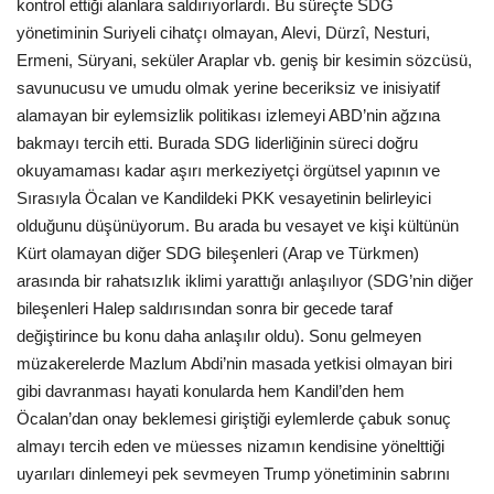
kontrol ettiği alanlara saldırıyorlardı. Bu süreçte SDG
yönetiminin Suriyeli cihatçı olmayan, Alevi, Dürzî, Nesturi,
Ermeni, Süryani, seküler Araplar vb. geniş bir kesimin sözcüsü,
savunucusu ve umudu olmak yerine beceriksiz ve inisiyatif
alamayan bir eylemsizlik politikası izlemeyi ABD’nin ağzına
bakmayı tercih etti. Burada SDG liderliğinin süreci doğru
okuyamaması kadar aşırı merkeziyetçi örgütsel yapının ve
Sırasıyla Öcalan ve Kandildeki PKK vesayetinin belirleyici
olduğunu düşünüyorum. Bu arada bu vesayet ve kişi kültünün
Kürt olamayan diğer SDG bileşenleri (Arap ve Türkmen)
arasında bir rahatsızlık iklimi yarattığı anlaşılıyor (SDG’nin diğer
bileşenleri Halep saldırısından sonra bir gecede taraf
değiştirince bu konu daha anlaşılır oldu). Sonu gelmeyen
müzakerelerde Mazlum Abdi’nin masada yetkisi olmayan biri
gibi davranması hayati konularda hem Kandil’den hem
Öcalan’dan onay beklemesi giriştiği eylemlerde çabuk sonuç
almayı tercih eden ve müesses nizamın kendisine yönelttiği
uyarıları dinlemeyi pek sevmeyen Trump yönetiminin sabrını