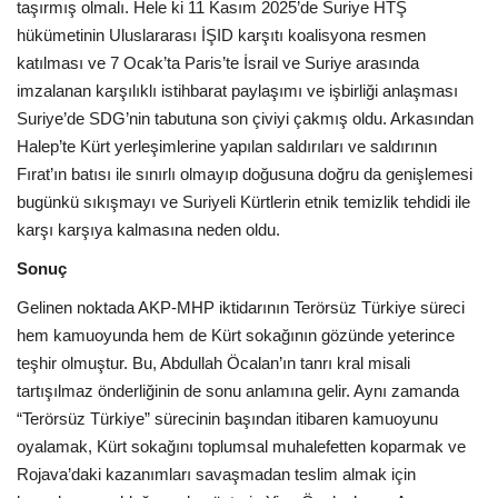
taşırmış olmalı. Hele ki 11 Kasım 2025’de Suriye HTŞ
hükümetinin Uluslararası İŞID karşıtı koalisyona resmen
katılması ve 7 Ocak’ta Paris’te İsrail ve Suriye arasında
imzalanan karşılıklı istihbarat paylaşımı ve işbirliği anlaşması
Suriye’de SDG’nin tabutuna son çiviyi çakmış oldu. Arkasından
Halep’te Kürt yerleşimlerine yapılan saldırıları ve saldırının
Fırat’ın batısı ile sınırlı olmayıp doğusuna doğru da genişlemesi
bugünkü sıkışmayı ve Suriyeli Kürtlerin etnik temizlik tehdidi ile
karşı karşıya kalmasına neden oldu.
Sonuç
Gelinen noktada AKP-MHP iktidarının Terörsüz Türkiye süreci
hem kamuoyunda hem de Kürt sokağının gözünde yeterince
teşhir olmuştur. Bu, Abdullah Öcalan’ın tanrı kral misali
tartışılmaz önderliğinin de sonu anlamına gelir. Aynı zamanda
“Terörsüz Türkiye” sürecinin başından itibaren kamuoyunu
oyalamak, Kürt sokağını toplumsal muhalefetten koparmak ve
Rojava’daki kazanımları savaşmadan teslim almak için