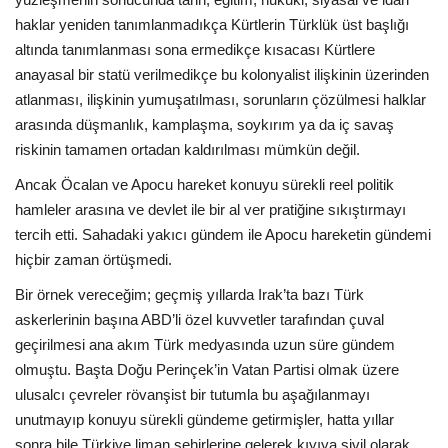
haklar yeniden tanımlanmadıkça Kürtlerin Türklük üst başlığı
altında tanımlanması sona ermedikçe kısacası Kürtlere
anayasal bir statü verilmedikçe bu kolonyalist ilişkinin üzerinden
atlanması, ilişkinin yumuşatılması, sorunların çözülmesi halklar
arasında düşmanlık, kamplaşma, soykırım ya da iç savaş
riskinin tamamen ortadan kaldırılması mümkün değil.
Ancak Öcalan ve Apocu hareket konuyu sürekli reel politik
hamleler arasına ve devlet ile bir al ver pratiğine sıkıştırmayı
tercih etti. Sahadaki yakıcı gündem ile Apocu hareketin gündemi
hiçbir zaman örtüşmedi.
Bir örnek vereceğim; geçmiş yıllarda Irak’ta bazı Türk
askerlerinin başına ABD’li özel kuvvetler tarafından çuval
geçirilmesi ana akım Türk medyasında uzun süre gündem
olmuştu. Başta Doğu Perinçek’in Vatan Partisi olmak üzere
ulusalcı çevreler rövanşist bir tutumla bu aşağılanmayı
unutmayıp konuyu sürekli gündeme getirmişler, hatta yıllar
sonra bile Türkiye liman şehirlerine gelerek kıyıya sivil olarak