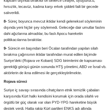
kapsam dışında bırakıldı on binlerce cinayet, uyuşturucu,
hırsızlık, tecavüz, kadına karşı erkek şiddeti faili bir gecede
salıverildi.
8-
Süreç boyunca mevcut iktidar kendi geleneksel söyleminin
dışında yeni hiçbir şey söylemedi. Geleceğe dair umutlar faslını
dahi ağızlarına almadılar, bu faslı Apocu hareketin
politikacılarına bıraktılar.
9-
Sürecin en başından beri Öcalan tarafından yapılan silah
bırakma çağırısının iktidar tarafından murat edilen biçimde
Suriye’deki (Rojava ve Kobani) SDG birimlerini de kapsaması
gerektiği görüşü günün sonunda HTŞ yönetimi, ABD ve İsrail vb.
aktörlerin de ikna edilmesi ile gerçekleştirilmekte.
Rojava süreci
Suriye iç savaşı sırasında cihatçıların etnik temizlik çabaları
karşısında Kürt halkı kendisini korumak için orada silahlı ve
örgütlü bir güç olarak var olan PYD-YPG hareketine büyük
destek verdi. Hatta rakip Kürt partileri ENKS adı altında