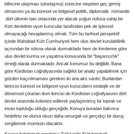
bilincine ulaşması (uluslaşma) sürecine nispeten geç girmiş
olmasının ya da küresel ve bölgesel politik, diplomatik mimaride
dört ülkenin tam ortasında yer alacak yoğun nüfusa sahip bir
Kürt devletinin oyun kurucular tarafından pek de işlevsel
olmayacağı hesaplanmış olmalı. Tüm bu tarihsel perspektif
içinde Mahabad Kürt Cumhuriyeti hem ulus devlet kurulabilirlik
açısından bir istisna olarak durmaktadır hem de kimilerine göre
ulus devlet kurma ve yaşatma konusunda bir “başarısızlık”
örneği olarak durmaktadır. Ancak konumuz bu değildir. Bana
göre Kürdistan coğrafyasında sağlıklı bir analiz yapabilmek için
gözden kaçırılmaması gereken iki ana aks vardır; Bunlardan
birincisi küresel ve bölgesel oyun kurucuların stratejik ve de
dönemsel çıkarları iken ikincisi de Kürdistan coğrafyasının dört
devlet arasında kolonize edilerek paylaştırılmış bir toprak ve
insan topluluğu olduğu gerçeğidir. Konuya buradan bakınca
hedefiniz ne olursa olsun daha omurgalı ve gerçekçi bir duruş
sergilemek mümkün olacaktır.
Kısaca hatırlamak gerekirse Türkiye’de Kürt hareketi