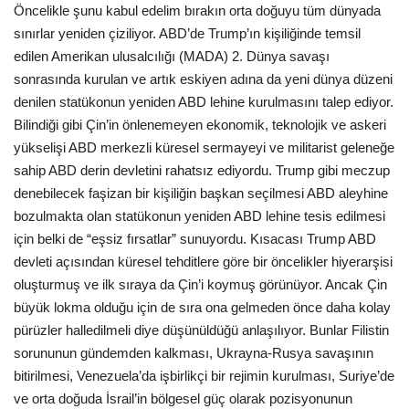
Öncelikle şunu kabul edelim bırakın orta doğuyu tüm dünyada
sınırlar yeniden çiziliyor. ABD’de Trump’ın kişiliğinde temsil
edilen Amerikan ulusalcılığı (MADA) 2. Dünya savaşı
sonrasında kurulan ve artık eskiyen adına da yeni dünya düzeni
denilen statükonun yeniden ABD lehine kurulmasını talep ediyor.
Bilindiği gibi Çin’in önlenemeyen ekonomik, teknolojik ve askeri
yükselişi ABD merkezli küresel sermayeyi ve militarist geleneğe
sahip ABD derin devletini rahatsız ediyordu. Trump gibi meczup
denebilecek faşizan bir kişiliğin başkan seçilmesi ABD aleyhine
bozulmakta olan statükonun yeniden ABD lehine tesis edilmesi
için belki de “eşsiz fırsatlar” sunuyordu. Kısacası Trump ABD
devleti açısından küresel tehditlere göre bir öncelikler hiyerarşisi
oluşturmuş ve ilk sıraya da Çin’i koymuş görünüyor. Ancak Çin
büyük lokma olduğu için de sıra ona gelmeden önce daha kolay
pürüzler halledilmeli diye düşünüldüğü anlaşılıyor. Bunlar Filistin
sorununun gündemden kalkması, Ukrayna-Rusya savaşının
bitirilmesi, Venezuela’da işbirlikçi bir rejimin kurulması, Suriye’de
ve orta doğuda İsrail’in bölgesel güç olarak pozisyonunun