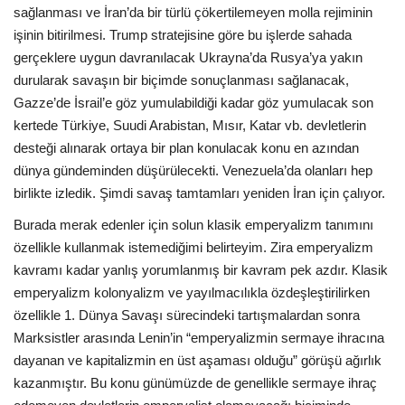
sağlanması ve İran’da bir türlü çökertilemeyen molla rejiminin
işinin bitirilmesi. Trump stratejisine göre bu işlerde sahada
gerçeklere uygun davranılacak Ukrayna’da Rusya’ya yakın
durularak savaşın bir biçimde sonuçlanması sağlanacak,
Gazze’de İsrail’e göz yumulabildiği kadar göz yumulacak son
kertede Türkiye, Suudi Arabistan, Mısır, Katar vb. devletlerin
desteği alınarak ortaya bir plan konulacak konu en azından
dünya gündeminden düşürülecekti. Venezuela’da olanları hep
birlikte izledik. Şimdi savaş tamtamları yeniden İran için çalıyor.
Burada merak edenler için solun klasik emperyalizm tanımını
özellikle kullanmak istemediğimi belirteyim. Zira emperyalizm
kavramı kadar yanlış yorumlanmış bir kavram pek azdır. Klasik
emperyalizm kolonyalizm ve yayılmacılıkla özdeşleştirilirken
özellikle 1. Dünya Savaşı sürecindeki tartışmalardan sonra
Marksistler arasında Lenin’in “emperyalizmin sermaye ihracına
dayanan ve kapitalizmin en üst aşaması olduğu” görüşü ağırlık
kazanmıştır. Bu konu günümüzde de genellikle sermaye ihraç