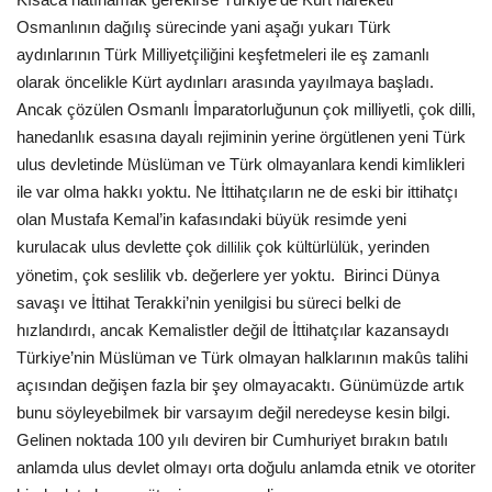
Osmanlının dağılış sürecinde yani aşağı yukarı Türk
aydınlarının Türk Milliyetçiliğini keşfetmeleri ile eş zamanlı
olarak öncelikle Kürt aydınları arasında yayılmaya başladı.
Ancak çözülen Osmanlı İmparatorluğunun çok milliyetli, çok dilli,
hanedanlık esasına dayalı rejiminin yerine örgütlenen yeni Türk
ulus devletinde Müslüman ve Türk olmayanlara kendi kimlikleri
ile var olma hakkı yoktu. Ne İttihatçıların ne de eski bir ittihatçı
olan Mustafa Kemal’in kafasındaki büyük resimde yeni
kurulacak ulus devlette çok
çok kültürlülük, yerinden
dillilik
yönetim, çok seslilik vb. değerlere yer yoktu. Birinci Dünya
savaşı ve İttihat Terakki’nin yenilgisi bu süreci belki de
hızlandırdı, ancak Kemalistler değil de İttihatçılar kazansaydı
Türkiye’nin Müslüman ve Türk olmayan halklarının makûs talihi
açısından değişen fazla bir şey olmayacaktı. Günümüzde artık
bunu söyleyebilmek bir varsayım değil neredeyse kesin bilgi.
Gelinen noktada 100 yılı deviren bir Cumhuriyet bırakın batılı
anlamda ulus devlet olmayı orta doğulu anlamda etnik ve otoriter