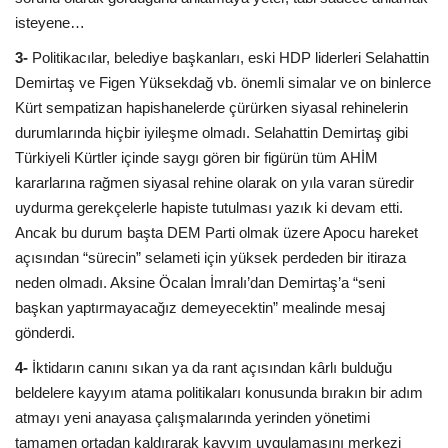
isteyene…
3-
Politikacılar, belediye başkanları, eski HDP liderleri Selahattin
Demirtaş ve Figen Yüksekdağ vb. önemli simalar ve on binlerce
Kürt sempatizan hapishanelerde çürürken siyasal rehinelerin
durumlarında hiçbir iyileşme olmadı. Selahattin Demirtaş gibi
Türkiyeli Kürtler içinde saygı gören bir figürün tüm AHİM
kararlarına rağmen siyasal rehine olarak on yıla varan süredir
uydurma gerekçelerle hapiste tutulması yazık ki devam etti.
Ancak bu durum başta DEM Parti olmak üzere Apocu hareket
açısından “sürecin” selameti için yüksek perdeden bir itiraza
neden olmadı. Aksine Öcalan İmralı’dan Demirtaş’a “seni
başkan yaptırmayacağız demeyecektin” mealinde mesaj
gönderdi.
4-
İktidarın canını sıkan ya da rant açısından kârlı bulduğu
beldelere kayyım atama politikaları konusunda bırakın bir adım
atmayı yeni anayasa çalışmalarında yerinden yönetimi
tamamen ortadan kaldırarak kayyım uygulamasını merkezi