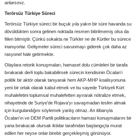
anlarsınız.
Terörsüz Türkiye Süreci
Terörsüz Türkiye süreci bir buçuk yıla yakın bir süre havanda su
dövüldükten sonra gelinen noktada resmen bitirilmemiş olsa da
fiilen bitmiştir. Çünkü sokakta ne Türkler ne de Kürtler bu sürece
inanıyorlar. Gelişmeler süreci savunmayı giderek çok daha az
rasyonel hale getirmekte.
Olaylara retorik konuşmaları, hamaset dolu cümleleri bir tarafa
bırakarak derli toplu bakabilirsek sürecin kendisinin Öcalan’ı
politik bir aktör olarak tanıyarak hem AKP-MHP koalisyonuna
yeni bir ortak olarak kabul etmek ve bu sayede Türkiyeli Kürt
muhalefetini toplumsal muhalefetten ayırarak nötralize etmek,
nihayetinde de Suriye’de Rojava’yı savaşmadan teslim almak
için kurgulandığını söylemek yanlış olmaz. An itibarıyla
Öcalan’ın ve DEM Partili politikacıların hamasi konuşmalarını bir
yana bırakacak olursak iktidar tarafından başlangıçta murat
edilen her neyse onlar birebir gerçekleşmiş görünüyor.