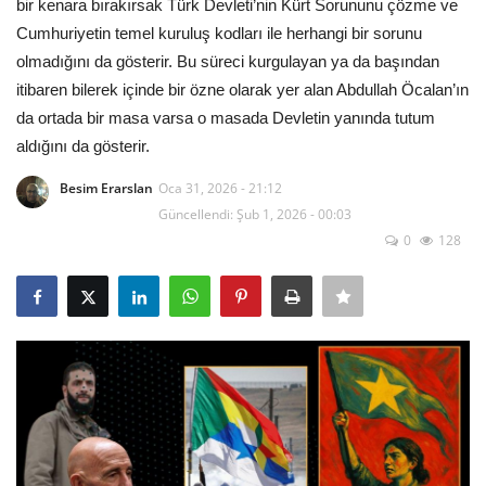
bir kenara bırakırsak Türk Devleti’nin Kürt Sorununu çözme ve
Cumhuriyetin temel kuruluş kodları ile herhangi bir sorunu
Kültür/Sanat
olmadığını da gösterir. Bu süreci kurgulayan ya da başından
itibaren bilerek içinde bir özne olarak yer alan Abdullah Öcalan’ın
Lgbtq+
da ortada bir masa varsa o masada Devletin yanında tutum
aldığını da gösterir.
Vegan
Besim Erarslan
Oca 31, 2026 - 21:12
Tarih
Güncellendi: Şub 1, 2026 - 00:03
0
128
Anti-militarizm
Video
Galeri
Dosya
Arşiv