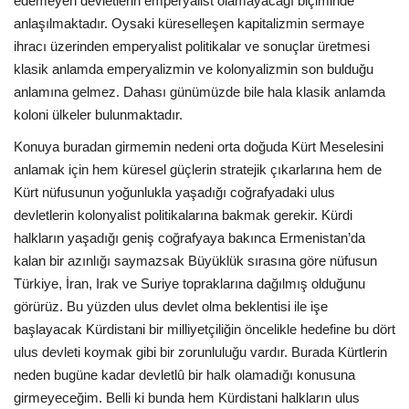
edemeyen devletlerin emperyalist olamayacağı biçiminde
anlaşılmaktadır. Oysaki küreselleşen kapitalizmin sermaye
ihracı üzerinden emperyalist politikalar ve sonuçlar üretmesi
klasik anlamda emperyalizmin ve kolonyalizmin son bulduğu
anlamına gelmez. Dahası günümüzde bile hala klasik anlamda
koloni ülkeler bulunmaktadır.
Konuya buradan girmemin nedeni orta doğuda Kürt Meselesini
anlamak için hem küresel güçlerin stratejik çıkarlarına hem de
Kürt nüfusunun yoğunlukla yaşadığı coğrafyadaki ulus
devletlerin kolonyalist politikalarına bakmak gerekir. Kürdi
halkların yaşadığı geniş coğrafyaya bakınca Ermenistan’da
kalan bir azınlığı saymazsak Büyüklük sırasına göre nüfusun
Türkiye, İran, Irak ve Suriye topraklarına dağılmış olduğunu
görürüz. Bu yüzden ulus devlet olma beklentisi ile işe
başlayacak Kürdistani bir milliyetçiliğin öncelikle hedefine bu dört
ulus devleti koymak gibi bir zorunluluğu vardır. Burada Kürtlerin
neden bugüne kadar devletlû bir halk olamadığı konusuna
girmeyeceğim. Belli ki bunda hem Kürdistani halkların ulus