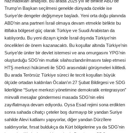
hazırladıkları anlaşıldı. Bu arada 2025 yılı ile birlikte ABD’de
Trump’ın Başkan seçilmesi genelde dünyada özelde ise
Suriye’de dengeler değişmeye başladı. Yeni orta doğu planında
ABD’nin ana partneri İsrail olmaya devam etmekle birlikte bu
ittifaka bölgesel güç olarak Türkiye ve Suudi Arabistan da
katılıyordu. Bu yeni dizayn içinde İsrail dışında Türkiye’nin
öncelikleri de önem kazanacaktı. Bu koşullar altında Türkiye’nin
Suriye’de üniter bir devlet istemesi ve ana omurgasını YPG’nin
oluşturduğu SDG’nin mutlak silahsızlandırılmasını talep etmesi
HTŞ merkezi hükümeti ile SDG arasındaki görüşmeleri kilitledi.
Bu arada Terörsüz Türkiye süreci ile tecrit koşulları büyük
ölçüde ortadan kaldırılan Öcalan’ın 27 Şubat Bildirgesi ve SDG
liderliğine “Suriye merkezi yönetimine demokratik entegrasyon”
minvalli mesajlar göndermesi masada SDG’nin elini
zayıflatmaya devam ediyordu. Oysa Esad rejimi sona erdikten
sonra sahada cihatçı çeteler boş durmayıp bir yandan Suriye
sahilde Alevi katliamı yapıyorlar, diğer yandan Dürzîlere
saldırıyorlar, fırsat buldukça da Kürt bölgelerine ya da SDG’nin