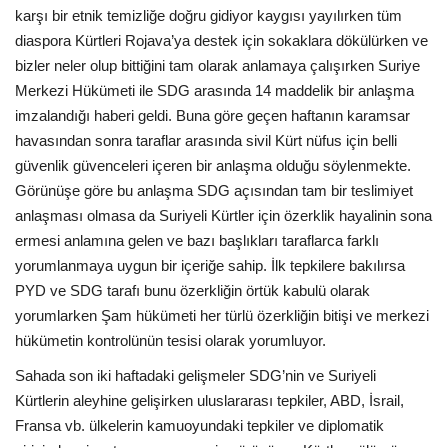
karşı bir etnik temizliğe doğru gidiyor kaygısı yayılırken tüm
diaspora Kürtleri Rojava’ya destek için sokaklara dökülürken ve
bizler neler olup bittiğini tam olarak anlamaya çalışırken Suriye
Merkezi Hükümeti ile SDG arasında 14 maddelik bir anlaşma
imzalandığı haberi geldi. Buna göre geçen haftanın karamsar
havasından sonra taraflar arasında sivil Kürt nüfus için belli
güvenlik güvenceleri içeren bir anlaşma olduğu söylenmekte.
Görünüşe göre bu anlaşma SDG açısından tam bir teslimiyet
anlaşması olmasa da Suriyeli Kürtler için özerklik hayalinin sona
ermesi anlamına gelen ve bazı başlıkları taraflarca farklı
yorumlanmaya uygun bir içeriğe sahip. İlk tepkilere bakılırsa
PYD ve SDG tarafı bunu özerkliğin örtük kabulü olarak
yorumlarken Şam hükümeti her türlü özerkliğin bitişi ve merkezi
hükümetin kontrolünün tesisi olarak yorumluyor.
Sahada son iki haftadaki gelişmeler SDG’nin ve Suriyeli
Kürtlerin aleyhine gelişirken uluslararası tepkiler, ABD, İsrail,
Fransa vb. ülkelerin kamuoyundaki tepkiler ve diplomatik