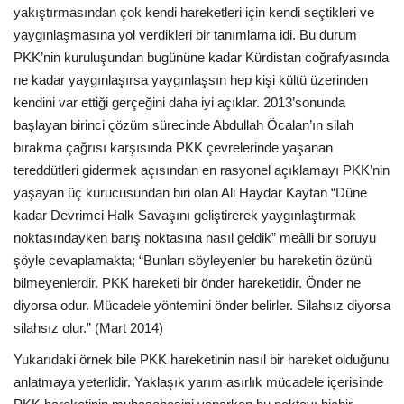
yakıştırmasından çok kendi hareketleri için kendi seçtikleri ve
yaygınlaşmasına yol verdikleri bir tanımlama idi. Bu durum
PKK’nin kuruluşundan bugününe kadar Kürdistan coğrafyasında
ne kadar yaygınlaşırsa yaygınlaşsın hep kişi kültü üzerinden
kendini var ettiği gerçeğini daha iyi açıklar. 2013’sonunda
başlayan birinci çözüm sürecinde Abdullah Öcalan’ın silah
bırakma çağrısı karşısında PKK çevrelerinde yaşanan
tereddütleri gidermek açısından en rasyonel açıklamayı PKK’nin
yaşayan üç kurucusundan biri olan Ali Haydar Kaytan “Düne
kadar Devrimci Halk Savaşını geliştirerek yaygınlaştırmak
noktasındayken barış noktasına nasıl geldik” meâlli bir soruyu
şöyle cevaplamakta; “Bunları söyleyenler bu hareketin özünü
bilmeyenlerdir. PKK hareketi bir önder hareketidir. Önder ne
diyorsa odur. Mücadele yöntemini önder belirler. Silahsız diyorsa
silahsız olur.” (Mart 2014)
Yukarıdaki örnek bile PKK hareketinin nasıl bir hareket olduğunu
anlatmaya yeterlidir. Yaklaşık yarım asırlık mücadele içerisinde