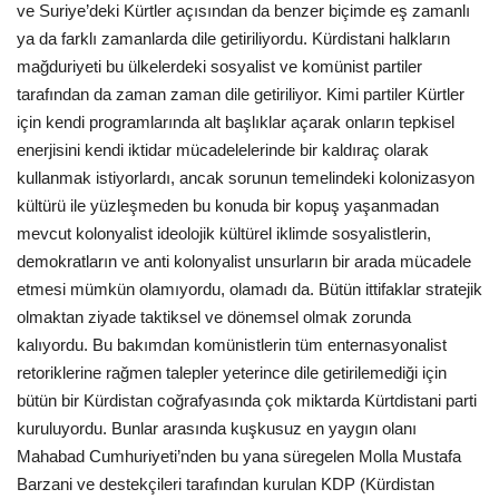
ve Suriye’deki Kürtler açısından da benzer biçimde eş zamanlı
ya da farklı zamanlarda dile getiriliyordu. Kürdistani halkların
mağduriyeti bu ülkelerdeki sosyalist ve komünist partiler
tarafından da zaman zaman dile getiriliyor. Kimi partiler Kürtler
için kendi programlarında alt başlıklar açarak onların tepkisel
enerjisini kendi iktidar mücadelelerinde bir kaldıraç olarak
kullanmak istiyorlardı, ancak sorunun temelindeki kolonizasyon
kültürü ile yüzleşmeden bu konuda bir kopuş yaşanmadan
mevcut kolonyalist ideolojik kültürel iklimde sosyalistlerin,
demokratların ve anti kolonyalist unsurların bir arada mücadele
etmesi mümkün olamıyordu, olamadı da. Bütün ittifaklar stratejik
olmaktan ziyade taktiksel ve dönemsel olmak zorunda
kalıyordu. Bu bakımdan komünistlerin tüm enternasyonalist
retoriklerine rağmen talepler yeterince dile getirilemediği için
bütün bir Kürdistan coğrafyasında çok miktarda Kürtdistani parti
kuruluyordu. Bunlar arasında kuşkusuz en yaygın olanı
Mahabad Cumhuriyeti’nden bu yana süregelen Molla Mustafa
Barzani ve destekçileri tarafından kurulan KDP (Kürdistan