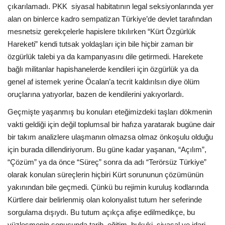
çıkarılamadı. PKK siyasal habitatının legal seksiyonlarında yer
alan on binlerce kadro sempatizan Türkiye’de devlet tarafından
mesnetsiz gerekçelerle hapislere tıkılırken “Kürt Özgürlük
Hareketi” kendi tutsak yoldaşları için bile hiçbir zaman bir
özgürlük talebi ya da kampanyasını dile getirmedi. Harekete
bağlı militanlar hapishanelerde kendileri için özgürlük ya da
genel af istemek yerine Öcalan’a tecrit kaldırılsın diye ölüm
oruçlarına yatıyorlar, bazen de kendilerini yakıyorlardı.
Geçmişte yaşanmış bu konuları eteğimizdeki taşları dökmenin
vakti geldiği için değil toplumsal bir hafıza yaratarak bugüne dair
bir takım analizlere ulaşmanın olmazsa olmaz önkoşulu olduğu
için burada dillendiriyorum. Bu güne kadar yaşanan, “Açılım”,
“Çözüm” ya da önce “Süreç” sonra da adı “Terörsüz Türkiye”
olarak konulan süreçlerin hiçbiri Kürt sorununun çözümünün
yakınından bile geçmedi. Çünkü bu rejimin kuruluş kodlarında
Kürtlere dair belirlenmiş olan kolonyalist tutum her seferinde
sorgulama dışıydı. Bu tutum açıkça afişe edilmedikçe, bu
yüzleşmenin sonucunda tarih, eğitim, hukuki, siyasal ve idari