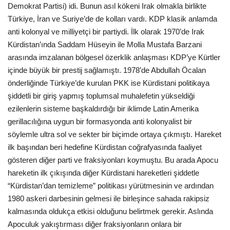
Demokrat Partisi) idi. Bunun asıl kökeni Irak olmakla birlikte
Türkiye, İran ve Suriye’de de kolları vardı. KDP klasik anlamda
anti kolonyal ve milliyetçi bir partiydi. İlk olarak 1970’de Irak
Kürdistan’ında Saddam Hüseyin ile Molla Mustafa Barzani
arasında imzalanan bölgesel özerklik anlaşması KDP’ye Kürtler
içinde büyük bir prestij sağlamıştı. 1978’de Abdullah Öcalan
önderliğinde Türkiye’de kurulan PKK ise Kürdistani politikaya
şiddetli bir giriş yapmış toplumsal muhalefetin yükseldiği
ezilenlerin sisteme başkaldırdığı bir iklimde Latin Amerika
gerillacılığına uygun bir formasyonda anti kolonyalist bir
söylemle ultra sol ve sekter bir biçimde ortaya çıkmıştı. Hareket
ilk başından beri hedefine Kürdistan coğrafyasında faaliyet
gösteren diğer parti ve fraksiyonları koymuştu. Bu arada Apocu
hareketin ilk çıkışında diğer Kürdistani hareketleri şiddetle
“Kürdistan’dan temizleme” politikası yürütmesinin ve ardından
1980 askeri darbesinin gelmesi ile birleşince sahada rakipsiz
kalmasında oldukça etkisi olduğunu belirtmek gerekir. Aslında
Apoculuk yakıştırması diğer fraksiyonların onlara bir