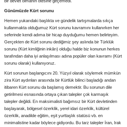
bir devlet olmanın ötesine geçemedi.
Günümüzde Kürt sorunu
Hemen yukarıdaki başlıkta ve gündelik tartışmalarda sıkça
kullanmakta olduğumuz Kürt sorunu kavramını kullanırken her
seferinde kendi adıma bir hicap duyduğumu hemen belirteyim.
Gerçekten de Kürt sorunu dediğimiz şey aslında bir Türklük
sorunu (Kürt kimliğinin inkârı) olduğu halde biz konunun herkes
tarafından daha iyi anlaşılması adına popüler olan kavramı (Kürt
sorunu olarak) kullanıyoruz.
Kürt sorunun başlangıcını 20. Yüzyıl olarak söylemek mümkün
zira Kürt aydınları arasında bir Kürtlük bilinci başladığı andan
itibaren Kürt sorunu da başlamış demektir. Bu sorunun dile
getirilmesi esnasında ortaya çıkan talepler çok karmaşık
talepler değildi. En maksimalisti bağımsız bir Kürt devletinden
başlayarak, bölgesel özerklik, yerel idari özerklik, kültürel
özerklik, anadilde eğitim, eşit yurttaşlık statüsü vb. en
minimalistine kadar böylece gidiyordu. Bu tarz talepler İran, Irak