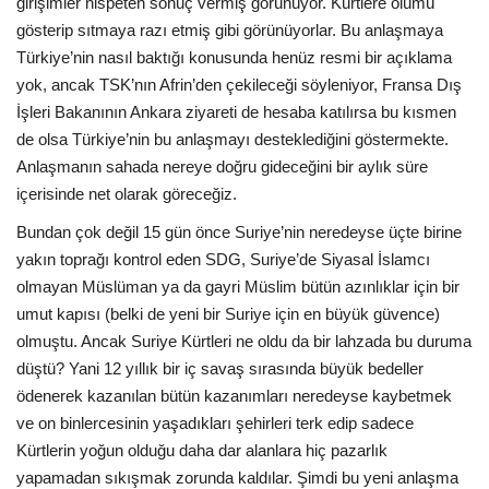
girişimler nispeten sonuç vermiş görünüyor. Kürtlere ölümü
gösterip sıtmaya razı etmiş gibi görünüyorlar. Bu anlaşmaya
Türkiye’nin nasıl baktığı konusunda henüz resmi bir açıklama
yok, ancak TSK’nın Afrin’den çekileceği söyleniyor, Fransa Dış
İşleri Bakanının Ankara ziyareti de hesaba katılırsa bu kısmen
de olsa Türkiye’nin bu anlaşmayı desteklediğini göstermekte.
Anlaşmanın sahada nereye doğru gideceğini bir aylık süre
içerisinde net olarak göreceğiz.
Bundan çok değil 15 gün önce Suriye’nin neredeyse üçte birine
yakın toprağı kontrol eden SDG, Suriye’de Siyasal İslamcı
olmayan Müslüman ya da gayri Müslim bütün azınlıklar için bir
umut kapısı (belki de yeni bir Suriye için en büyük güvence)
olmuştu. Ancak Suriye Kürtleri ne oldu da bir lahzada bu duruma
düştü? Yani 12 yıllık bir iç savaş sırasında büyük bedeller
ödenerek kazanılan bütün kazanımları neredeyse kaybetmek
ve on binlercesinin yaşadıkları şehirleri terk edip sadece
Kürtlerin yoğun olduğu daha dar alanlara hiç pazarlık
yapamadan sıkışmak zorunda kaldılar. Şimdi bu yeni anlaşma