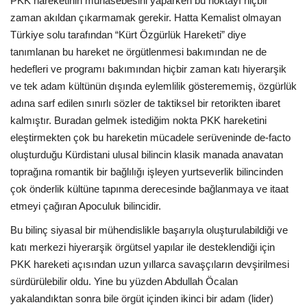
PKK hareketinin muhasebesini yaparken bu noktayı hiçbir
zaman akıldan çıkarmamak gerekir. Hatta Kemalist olmayan
Türkiye solu tarafından “Kürt Özgürlük Hareketi” diye
tanımlanan bu hareket ne örgütlenmesi bakımından ne de
hedefleri ve programı bakımından hiçbir zaman katı hiyerarşik
ve tek adam kültünün dışında eylemlilik gösterememiş, özgürlük
adına sarf edilen sınırlı sözler de taktiksel bir retorikten ibaret
kalmıştır. Buradan gelmek istediğim nokta PKK hareketini
eleştirmekten çok bu hareketin mücadele serüveninde de-facto
oluşturduğu Kürdistani ulusal bilincin klasik manada anavatan
toprağına romantik bir bağlılığı işleyen yurtseverlik bilincinden
çok önderlik kültüne tapınma derecesinde bağlanmaya ve itaat
etmeyi çağıran Apoculuk bilincidir.
Bu bilinç siyasal bir mühendislikle başarıyla oluşturulabildiği ve
katı merkezi hiyerarşik örgütsel yapılar ile desteklendiği için
PKK hareketi açısından uzun yıllarca savaşçıların devşirilmesi
sürdürülebilir oldu. Yine bu yüzden Abdullah Öcalan
yakalandıktan sonra bile örgüt içinden ikinci bir adam (lider)