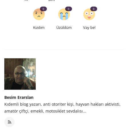
0
0
0
Kızdım
Üzüldüm
Vay be!
Besim Erarslan
Kıdemli blog yazarı, anti otoriter kişi, hayvan hakları aktivisti,
amatör çiftçi, emekli, motosiklet sevdalısı...