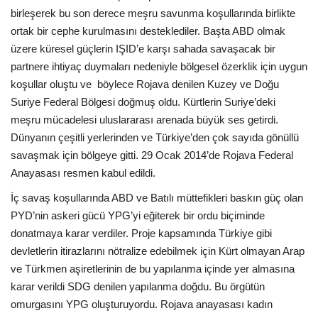
birleşerek bu son derece meşru savunma koşullarında birlikte
ortak bir cephe kurulmasını desteklediler. Başta ABD olmak
üzere küresel güçlerin IŞID’e karşı sahada savaşacak bir
partnere ihtiyaç duymaları nedeniyle bölgesel özerklik için uygun
koşullar oluştu ve böylece Rojava denilen Kuzey ve Doğu
Suriye Federal Bölgesi doğmuş oldu. Kürtlerin Suriye’deki
meşru mücadelesi uluslararası arenada büyük ses getirdi.
Dünyanın çeşitli yerlerinden ve Türkiye’den çok sayıda gönüllü
savaşmak için bölgeye gitti. 29 Ocak 2014’de Rojava Federal
Anayasası resmen kabul edildi.
İç savaş koşullarında ABD ve Batılı müttefikleri baskın güç olan
PYD’nin askeri gücü YPG’yi eğiterek bir ordu biçiminde
donatmaya karar verdiler. Proje kapsamında Türkiye gibi
devletlerin itirazlarını nötralize edebilmek için Kürt olmayan Arap
ve Türkmen aşiretlerinin de bu yapılanma içinde yer almasına
karar verildi SDG denilen yapılanma doğdu. Bu örgütün
omurgasını YPG oluşturuyordu. Rojava anayasası kadın