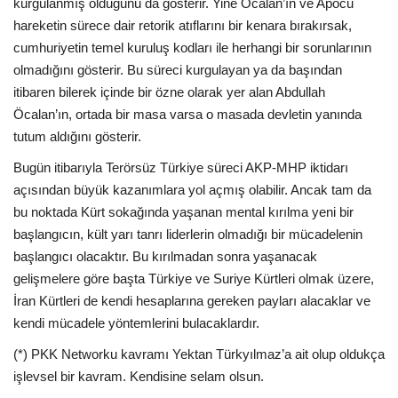
kurgulanmış olduğunu da gösterir. Yine Öcalan’ın ve Apocu
hareketin sürece dair retorik atıflarını bir kenara bırakırsak,
cumhuriyetin temel kuruluş kodları ile herhangi bir sorunlarının
olmadığını gösterir. Bu süreci kurgulayan ya da başından
itibaren bilerek içinde bir özne olarak yer alan Abdullah
Öcalan’ın, ortada bir masa varsa o masada devletin yanında
tutum aldığını gösterir.
Bugün itibarıyla Terörsüz Türkiye süreci AKP-MHP iktidarı
açısından büyük kazanımlara yol açmış olabilir. Ancak tam da
bu noktada Kürt sokağında yaşanan mental kırılma yeni bir
başlangıcın, kült yarı tanrı liderlerin olmadığı bir mücadelenin
başlangıcı olacaktır. Bu kırılmadan sonra yaşanacak
gelişmelere göre başta Türkiye ve Suriye Kürtleri olmak üzere,
İran Kürtleri de kendi hesaplarına gereken payları alacaklar ve
kendi mücadele yöntemlerini bulacaklardır.
(*) PKK Networku kavramı Yektan Türkyılmaz’a ait olup oldukça
işlevsel bir kavram. Kendisine selam olsun.