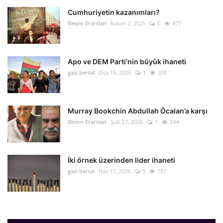
Cumhuriyetin kazanımları?
Dil
Besim Erarslan
Kasım 2, 2025
0
477
English
Turkish
Apo ve DEM Parti’nin büyük ihaneti
gazi bertal
Oca 19, 2026
1
338
Murray Bookchin Abdullah Öcalan’a karşı
Besim Erarslan
Şub 27, 2026
1
244
İki örnek üzerinden lider ihaneti
gazi bertal
Haz 17, 2026
0
187