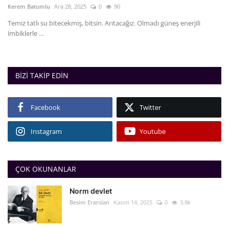
Kerem Batumlu
Ara 28, 2025
0
90
Kültür/Sanat
Temiz tatlı su bitecekmiş, bitsin. Arıtacağız. Olmadı güneş enerjili
imbiklerle ...
Lgbtq+
Vegan
BIZI TAKIP EDIN
Tarih
Facebook
Twitter
Anti-militarizm
Instagram
Youtube
Video
ÇOK OKUNANLAR
Galeri
Norm devlet
Dosya
Besim Erarslan
Kasım 14, 2025
0
3.8k
Arşiv