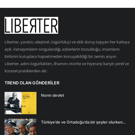
Liberter, yaratıcı, eleştirel, özgürlükçü ve etik duruş taşıyan her katkıya
açık. Varsayımların sorgulandığı, ezberlerin bozulduğu, insanların
birbirini kutuplara hapsetmeden konuşabildiği bir zemin arıyor.
Liberter, adını özgürlükten, ilhamını otorite ve hiyerarşi karşıtı yerel ve
küresel pratiklerden alır.
TREND OLAN GÖNDERILER
Norm devlet
Türkiye’de ve Ortadoğu’da bir şeyler olurken…