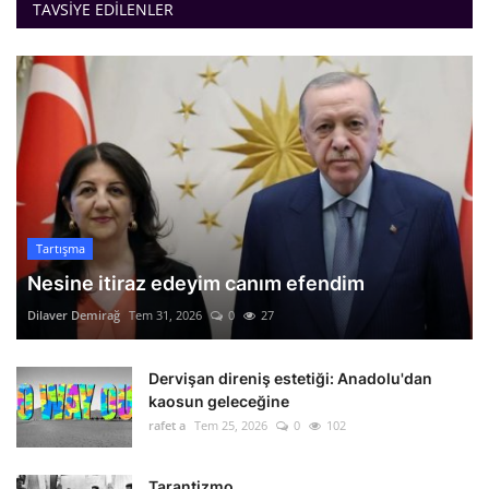
TAVSIYE EDILENLER
Tartışma
Nesine itiraz edeyim canım efendim
Dilaver Demirağ
Tem 31, 2026
0
27
Dervişan direniş estetiği: Anadolu'dan
kaosun geleceğine
rafet a
Tem 25, 2026
0
102
Tarantizmo