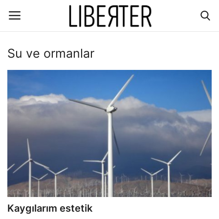
Su ve ormanlar
Giriş
Kayıt
İletişim
Gündem
Dünya/hali
Ekoloji
Düşünce
Kaygılarım estetik
Ekonomi