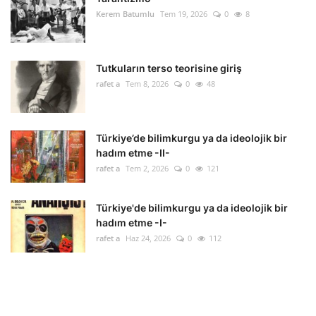
Kerem Batumlu
Tem 19, 2026
0
8
Tutkuların terso teorisine giriş
rafet a
Tem 8, 2026
0
48
Türkiye’de bilimkurgu ya da ideolojik bir
hadım etme -II-
rafet a
Tem 2, 2026
0
121
Türkiye'de bilimkurgu ya da ideolojik bir
hadım etme -I-
rafet a
Haz 24, 2026
0
112