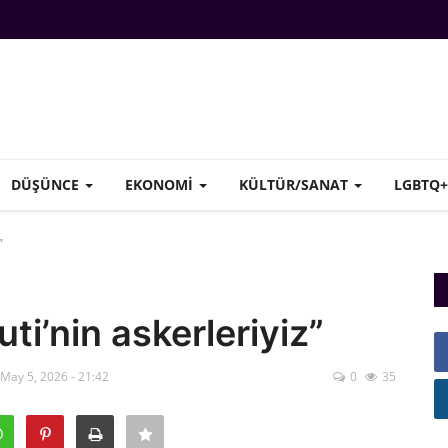
DÜŞÜNCE
EKONOMI
KÜLTÜR/SANAT
LGBTQ
”
i’nin askerleriyiz”
 May 5, 2026 - 21:42
0
35