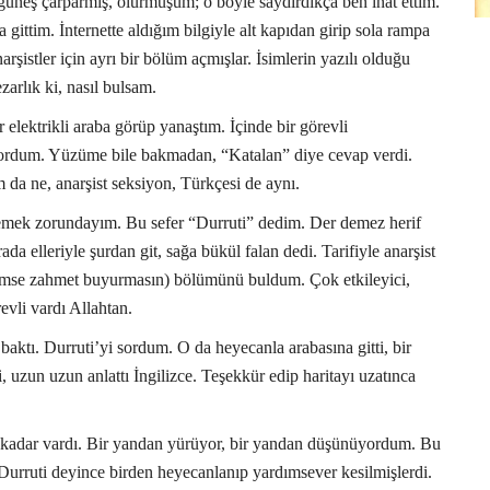
güneş çarparmış, ölürmüşüm; o böyle saydırdıkça ben inat ettim.
gittim. İnternette aldığım bilgiyle alt kapıdan girip sola rampa
şistler için ayrı bir bölüm açmışlar. İsimlerin yazılı olduğu
zarlık ki, nasıl bulsam.
 elektrikli araba görüp yanaştım. İçinde bir görevli
 sordum. Yüzüme bile bakmadan, “Katalan” diye cevap verdi.
da ne, anarşist seksiyon, Türkçesi de aynı.
emek zorundayım. Bu sefer “Durruti” dedim. Der demez herif
da elleriyle şurdan git, sağa bükül falan dedi. Tarifiyle anarşist
 kimse zahmet buyurmasın) bölümünü buldum. Çok etkileyici,
evli vardı Allahtan.
ktı. Durruti’yi sordum. O da heyecanla arabasına gitti, bir
, uzun uzun anlattı İngilizce. Teşekkür edip haritayı uzatınca
 kadar vardı. Bir yandan yürüyor, bir yandan düşünüyordum. Bu
a Durruti deyince birden heyecanlanıp yardımsever kesilmişlerdi.