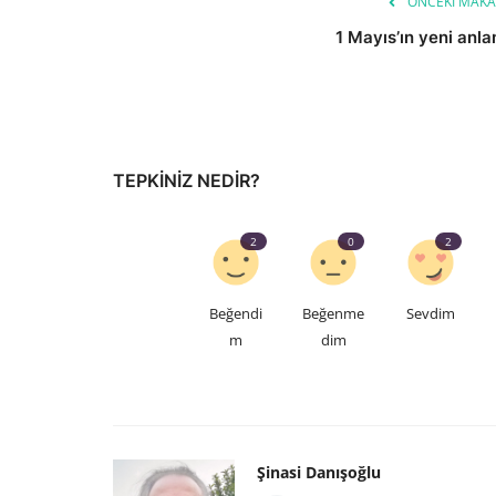
ÖNCEKI MAKA
1 Mayıs’ın yeni anla
TEPKINIZ NEDIR?
2
0
2
Beğendi
Beğenme
Sevdim
m
dim
Şinasi Danışoğlu