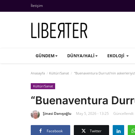
İletişim
GÜNDEM
DÜNYA/HALI
EKOLOJI
Anasayfa
Kültür/Sanat
“Buenaventura Durruti’nin askerleriyiz
Kültür/Sanat
“Buenaventura Durrut
Şinasi Danışoğlu
May 5, 2026 - 13:25
Güncellendi:
Facebook
Twitter