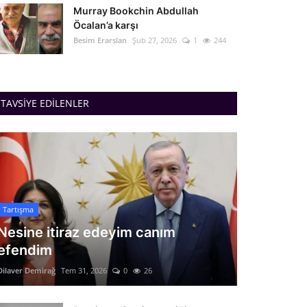
Murray Bookchin Abdullah
Öcalan’a karşı
Besim Erarslan
Şub 27, 2026
1
244
TAVSIYE EDILENLER
Tartışma
Nesine itiraz edeyim canım
efendim
Dilaver Demirağ
Tem 31, 2026
0
26