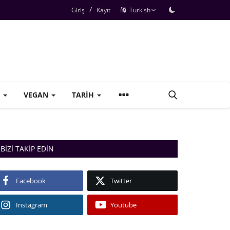
/
Giriş
Kayıt
Turkish
+
VEGAN
TARIH
BIZI TAKIP EDIN
Facebook
Twitter
Instagram
Youtube