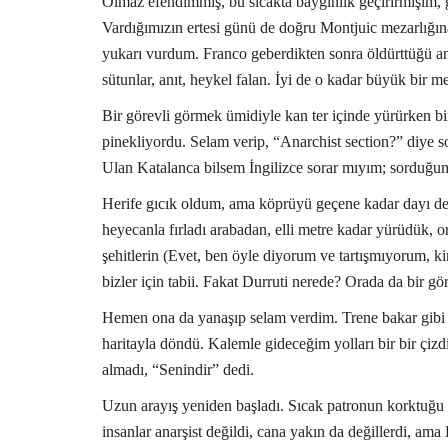
Olmaz efendimmiş, bu sıcakta baygınlık geçirirmişim, 
Vardığımızın ertesi günü de doğru Montjuic mezarlığına 
yukarı vurdum. Franco geberdikten sonra öldürttüğü anar
sütunlar, anıt, heykel falan. İyi de o kadar büyük bir me
Bir görevli görmek ümidiyle kan ter içinde yürürken bir
pinekliyordu. Selam verip, “Anarchist section?” diye
Ulan Katalanca bilsem İngilizce sorar mıyım; sorduğum 
Herife gıcık oldum, ama köprüyü geçene kadar dayı d
heyecanla fırladı arabadan, elli metre kadar yürüdük, ora
şehitlerin (Evet, ben öyle diyorum ve tartışmıyorum,
bizler için tabii. Fakat Durruti nerede? Orada da bir gör
Hemen ona da yanaşıp selam verdim. Trene bakar gibi ba
haritayla döndü. Kalemle gideceğim yolları bir bir çizdi
almadı, “Senindir” dedi.
Uzun arayış yeniden başladı. Sıcak patronun korktuğu
insanlar anarşist değildi, cana yakın da değillerdi, am