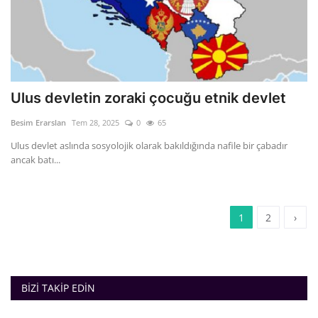
Ulus devletin zoraki çocuğu etnik devlet
Besim Erarslan
Tem 28, 2025
0
65
Ulus devlet aslında sosyolojik olarak bakıldığında nafile bir çabadır
ancak batı...
1
2
›
BIZI TAKIP EDIN