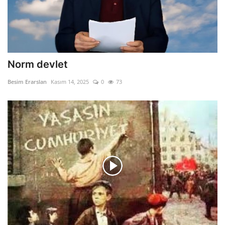
Norm devlet
Besim Erarslan
Kasım 14, 2025
0
73