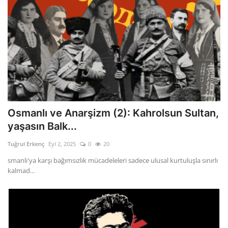
Osmanlı ve Anarşizm (2): Kahrolsun Sultan,
yaşasın Balk...
Tuğrul Erkenç
Eyl 2, 2025
0
20
smanlı'ya karşı bağımsızlık mücadeleleri sadece ulusal kurtuluşla sınırlı
kalmad...