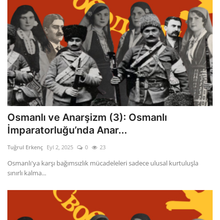
Osmanlı ve Anarşizm (3): Osmanlı
İmparatorluğu’nda Anar...
Tuğrul Erkenç
Eyl 2, 2025
0
23
Osmanlı'ya karşı bağımsızlık mücadeleleri sadece ulusal kurtuluşla
sınırlı kalma...