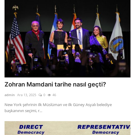
Zohran Mamdani tarihe nasıl geçti?
admin
Ara 13, 2025
0
46
New York şehrinin ilk Müslüman ve ilk Güney Asyalı belediye
başkanının seçimi, r...