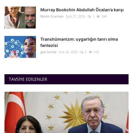
Murray Bookchin Abdullah Öcalan’a karşı
Besim Erarslan
Şub 27, 2026
1
244
Transhümanizm: uygarlığın tanrı olma
fantezisi
gazi bertal
Ara 24, 2025
2
193
TAVSIYE EDILENLER