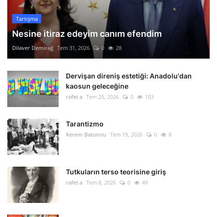
Tartışma
Nesine itiraz edeyim canım efendim
Dilaver Demirağ
Tem 31, 2026
0
28
Dervişan direniş estetiği: Anadolu'dan
kaosun geleceğine
rafet a
Tem 25, 2026
0
103
Tarantizmo
Kerem Batumlu
Tem 19, 2026
0
8
Tutkuların terso teorisine giriş
rafet a
Tem 8, 2026
0
49