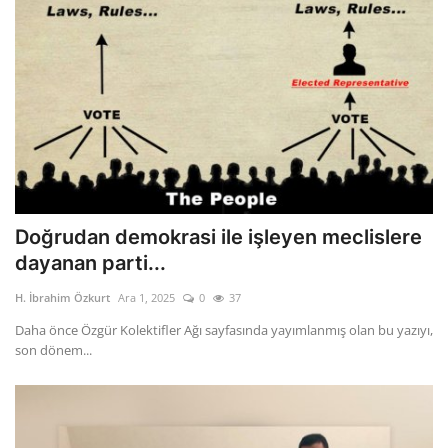
Doğrudan demokrasi ile işleyen meclislere
dayanan parti...
H. İbrahim Özkurt
Ara 1, 2025
0
37
Daha önce Özgür Kolektifler Ağı sayfasında yayımlanmış olan bu yazıyı,
son dönem...