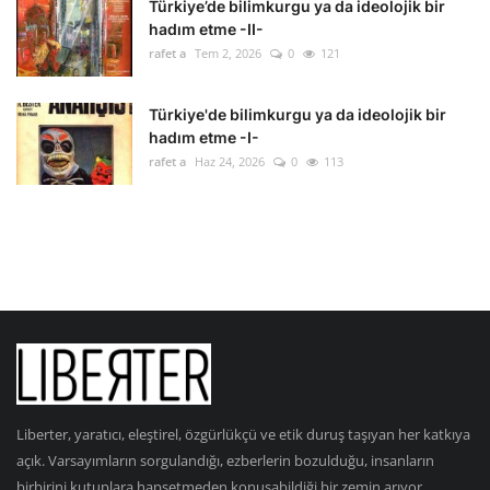
Türkiye’de bilimkurgu ya da ideolojik bir
hadım etme -II-
rafet a
Tem 2, 2026
0
121
Türkiye'de bilimkurgu ya da ideolojik bir
hadım etme -I-
rafet a
Haz 24, 2026
0
113
Liberter, yaratıcı, eleştirel, özgürlükçü ve etik duruş taşıyan her katkıya
açık. Varsayımların sorgulandığı, ezberlerin bozulduğu, insanların
birbirini kutuplara hapsetmeden konuşabildiği bir zemin arıyor.