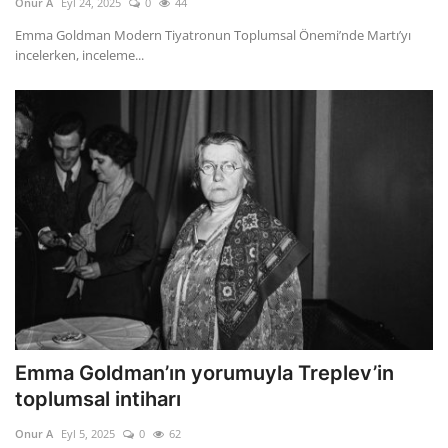
Onur A
Eyl 24, 2025
0
44
Emma Goldman Modern Tiyatronun Toplumsal Önemi’nde Martı’yı
incelerken, inceleme...
Emma Goldman’ın yorumuyla Treplev’in
toplumsal intiharı
Onur A
Eyl 5, 2025
0
62