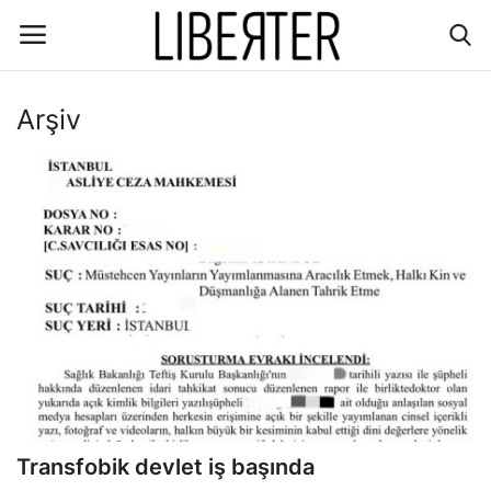
Arşiv
Giriş
Kayıt
İletişim
Gündem
Dünya/hali
Ekoloji
Düşünce
Transfobik devlet iş başında
Ekonomi