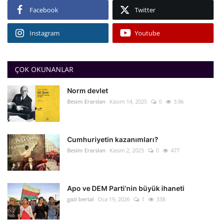
Facebook
Twitter
Instagram
Youtube
ÇOK OKUNANLAR
Norm devlet
Besim Erarslan
Kasım 14, 2025
0
3.8k
Cumhuriyetin kazanımları?
Besim Erarslan
Kasım 2, 2025
0
477
Apo ve DEM Parti’nin büyük ihaneti
gazi bertal
Oca 19, 2026
1
338