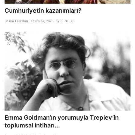
Cumhuriyetin kazanımları?
Besim Erarslan
Kasım 14, 2025
0
58
Emma Goldman’ın yorumuyla Treplev’in
toplumsal intiharı...