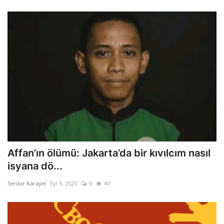
Affan’ın ölümü: Jakarta’da bir kıvılcım nasıl
isyana dö...
Serdar Karayel
Eyl 5, 2025
0
40