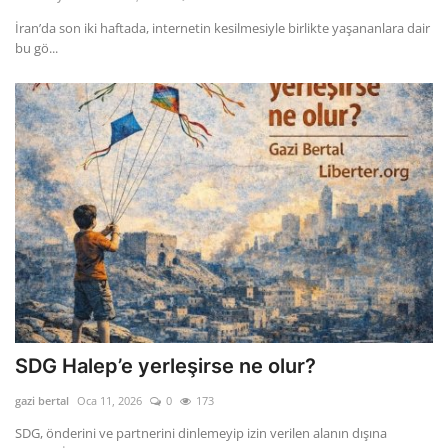
İran’da son iki haftada, internetin kesilmesiyle birlikte yaşananlara dair
Dil
bu gö...
English
Turkish
SDG Halep’e yerleşirse ne olur?
gazi bertal
Oca 11, 2026
0
173
SDG, önderini ve partnerini dinlemeyip izin verilen alanın dışına