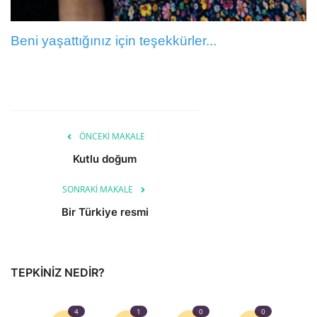
Dil
Beni yaşattığınız için teşekkürler...
English
Turkish
ÖNCEKI MAKALE
Kutlu doğum
SONRAKI MAKALE
Bir Türkiye resmi
TEPKINIZ NEDIR?
4
1
0
0