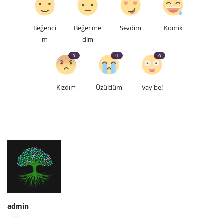
Beğendi
Beğenme
Sevdim
Komik
m
dim
0
4
0
Kızdım
Üzüldüm
Vay be!
admin