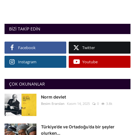
BIZI TAKIP EDIN
Facebook
Twitter
Instagram
Youtube
ÇOK OKUNANLAR
Norm devlet
Besim Erarslan
Kasım 14, 2025
0
3.8k
Türkiye’de ve Ortadoğu’da bir şeyler
olurken…