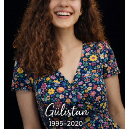
Kültür/Sanat
Lgbtq+
Vegan
Tarih
Anti-militarizm
Video
Galeri
Dosya
Arşiv