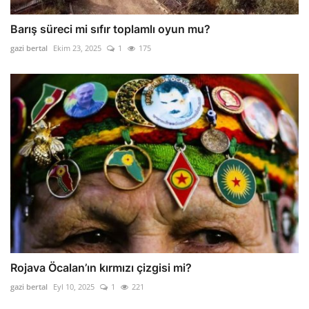
Barış süreci mi sıfır toplamlı oyun mu?
gazi bertal
Ekim 23, 2025
1
175
Rojava Öcalan’ın kırmızı çizgisi mi?
gazi bertal
Eyl 10, 2025
1
221