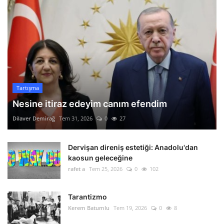
Tartışma
Nesine itiraz edeyim canım efendim
Dilaver Demirağ
Tem 31, 2026
0
27
Dervişan direniş estetiği: Anadolu'dan
kaosun geleceğine
rafet a
Tem 25, 2026
0
102
Tarantizmo
Kerem Batumlu
Tem 19, 2026
0
8