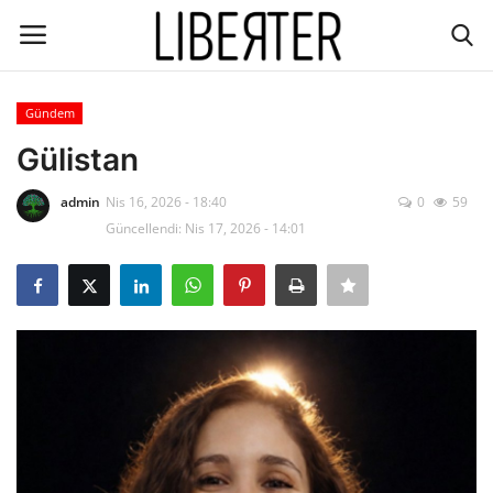
Gündem
Giriş
Kayıt
Gülistan
İletişim
admin
Nis 16, 2026 - 18:40
0
59
Güncellendi: Nis 17, 2026 - 14:01
Gündem
Dünya/hali
Ekoloji
Düşünce
Ekonomi