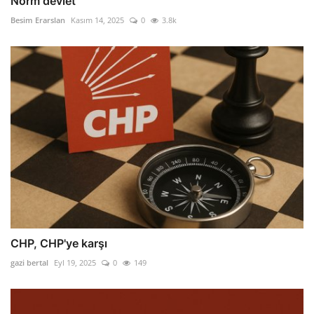
Norm devlet
Besim Erarslan
Kasım 14, 2025
0
3.8k
CHP, CHP'ye karşı
gazi bertal
Eyl 19, 2025
0
149