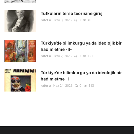
Tutkuların terso teorisine giriş
rafet a
Tem 8, 2026
0
49
Türkiye’de bilimkurgu ya da ideolojik bir
hadım etme -II-
rafet a
Tem 2, 2026
0
121
Türkiye'de bilimkurgu ya da ideolojik bir
hadım etme -I-
rafet a
Haz 24, 2026
0
113