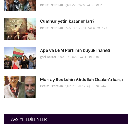
Besim Erarslan
Şub 22, 2026
0
511
Cumhuriyetin kazanımları?
Besim Erarslan
Kasım 2, 2025
0
477
Apo ve DEM Parti’nin büyük ihaneti
gazi bertal
Oca 19, 2026
1
338
Murray Bookchin Abdullah Öcalan’a karşı
Besim Erarslan
Şub 27, 2026
1
244
TAVSIYE EDILENLER