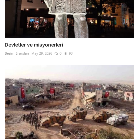
Devletler ve misyonerleri
Besim Erarslan
May 29, 2026
0
93