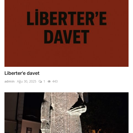
Liberter'e davet
admin
Ağu 30, 2025
1
443