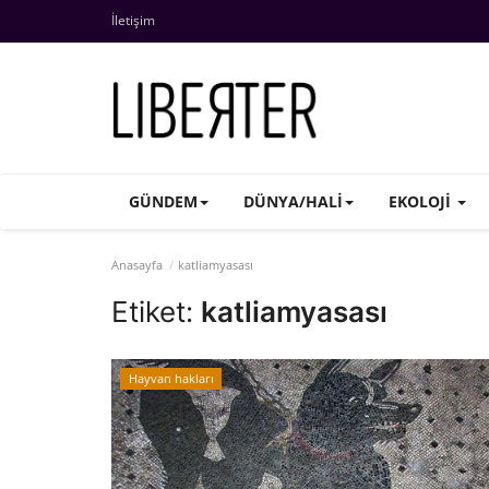
İletişim
GÜNDEM
DÜNYA/HALI
EKOLOJI
Anasayfa
katliamyasası
Etiket:
katliamyasası
Hayvan hakları