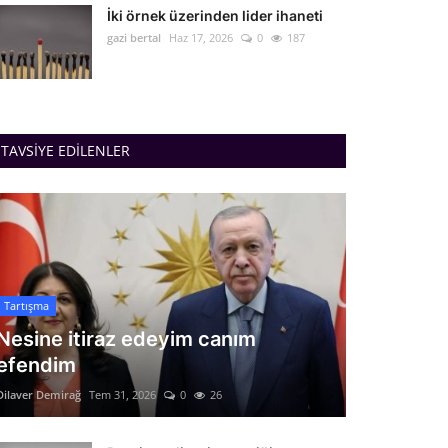
İki örnek üzerinden lider ihaneti
gazi bertal
Haz 17, 2026
0
187
TAVSIYE EDILENLER
Tartışma
Nesine itiraz edeyim canım
efendim
Dilaver Demirağ
Tem 31, 2026
0
26