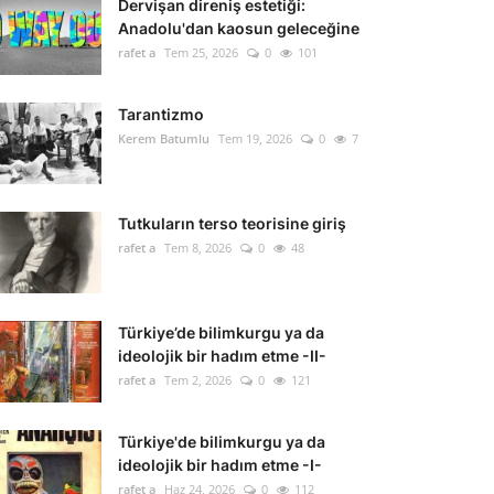
Dervişan direniş estetiği:
Anadolu'dan kaosun geleceğine
rafet a
Tem 25, 2026
0
101
Tarantizmo
Kerem Batumlu
Tem 19, 2026
0
7
Tutkuların terso teorisine giriş
rafet a
Tem 8, 2026
0
48
Türkiye’de bilimkurgu ya da
ideolojik bir hadım etme -II-
rafet a
Tem 2, 2026
0
121
Türkiye'de bilimkurgu ya da
ideolojik bir hadım etme -I-
rafet a
Haz 24, 2026
0
112