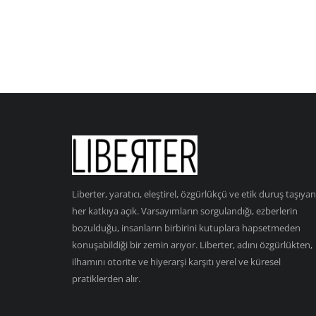
Liberter, yaratıcı, eleştirel, özgürlükçü ve etik duruş taşıyan
her katkıya açık. Varsayımların sorgulandığı, ezberlerin
bozulduğu, insanların birbirini kutuplara hapsetmeden
konuşabildiği bir zemin arıyor. Liberter, adını özgürlükten,
ilhamını otorite ve hiyerarşi karşıtı yerel ve küresel
pratiklerden alır.