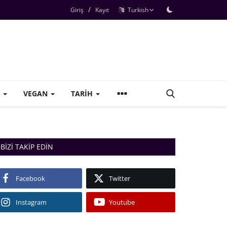
/
Giriş
Kayıt
Turkish
+
VEGAN
TARIH
BIZI TAKIP EDIN
Facebook
Twitter
Instagram
Youtube