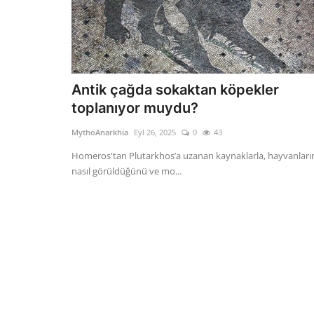
Antik çağda sokaktan köpekler
toplanıyor muydu?
MythoAnarkhia
Eyl 26, 2025
0
43
Homeros'tan Plutarkhos’a uzanan kaynaklarla, hayvanları
nasıl görüldüğünü ve mo...