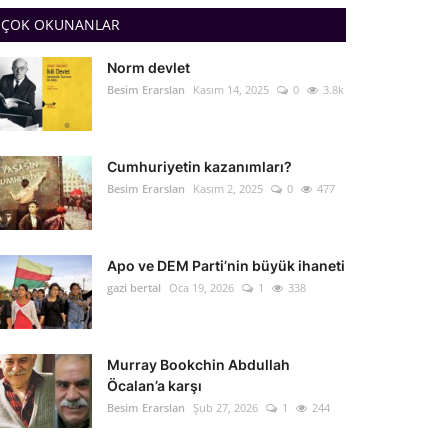
ÇOK OKUNANLAR
Norm devlet
Besim Erarslan
Kasım 14, 2025
0
3.8k
Cumhuriyetin kazanımları?
Besim Erarslan
Kasım 2, 2025
0
477
Apo ve DEM Parti’nin büyük ihaneti
gazi bertal
Oca 19, 2026
1
338
Murray Bookchin Abdullah
Öcalan’a karşı
Besim Erarslan
Şub 27, 2026
1
244